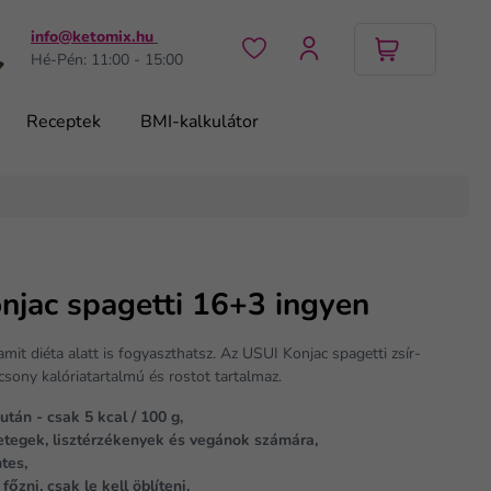
info@ketomix.hu
Hé-Pén: 11:00 - 15:00
Receptek
BMI-kalkulátor
njac spagetti 16+3 ingyen
amit diéta alatt is fogyaszthatsz. Az USUI Konjac spagetti zsír-
sony kalóriatartalmú és rostot tartalmaz.
 után - csak 5 kcal / 100 g,
etegek, lisztérzékenyek és vegánok számára,
tes,
főzni, csak le kell öblíteni.