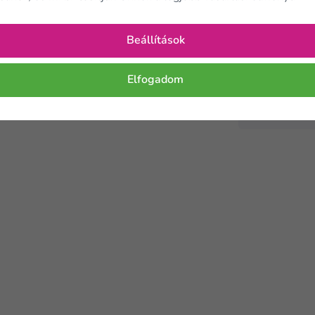
Beállítások
Pulykahús 
gombával - 
d le vízzel. Ezután már fogyasztható. A konjak
adag)
Elfogadom
2 6
-40 %
4 490