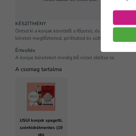
KÉSZÍTMÉNY
Öntsd ki a konjak köretből a főzetet, és alaposan öblíts
köretet megfőzheted, piríthatod és sütheted is.
Értesítés
A konjac köreteket mindig bő vízzel öblítse le.
A csomag tartalma
USUI konjak spagetti,
szénhidrátmentes (19
db)