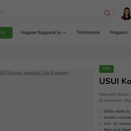
ció
Hogyan fogyjunk le
Történetek
Magazin
TIPP
USUI Ko
Népszerű tészta, 
és sómentes. Alac
Diéta alatt és
ételek cukorb
zsír- és sómen
Nem kell őket 