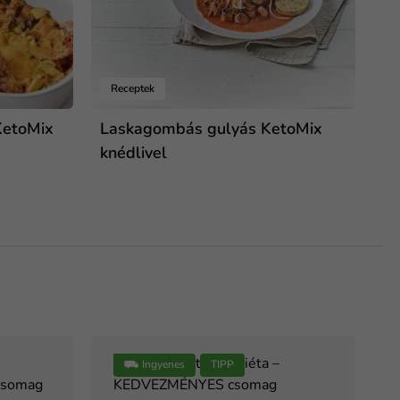
Receptek
KetoMix
Laskagombás gulyás KetoMix
knédlivel
⛟ Ingyenes
TIPP