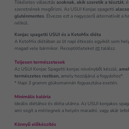
Tökéletes választás
azoknak, akik szeretik a tésztát
, 
szeretnének megőrizni. Az USUI Konjac spagetti
alacso
gluténmentes
. Élvezze ezt a nagyszerű alternatívát 
nélkül.
Konjac spagetti USUI és a KetoMix diéta
A KetoMix diétában az öt napi étkezés egyikét sem hel
magad vele bármikor. Receptötleteket
itt
találsz.
Teljesen természetesek
Az USUI Konjac Spagetti konjac növényből készül,
amel
természetes rostban,
amely hozzájárul a fogyáshoz*.
*
Napi 3 gramm glükomannán fogyasztása esetén.
Minimális kalória
Ideális diétához és diéta utánra. Az USUI konjakos spa
ami segít a mérlegnek a helyén maradni, vagy akár lefel
Könnyű előkészítés