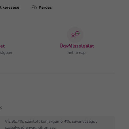
at keresése
Kérdés
et
Ügyfélszolgálat
zágban
heti 5 nap
k
Víz 95,7%, szárított konjakgumó 4%, savanyúságot
szabályozó anyag: citromsav.