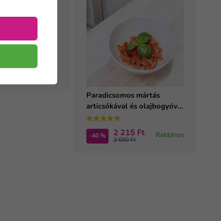
köményágyon
készétel (1
95 Ft
Raktáron
 Ft
Paradicsomos mártás
articsókával és olajbogyóval
(4 adag)
2 215 Ft
Raktáron
-40 %
3 690 Ft