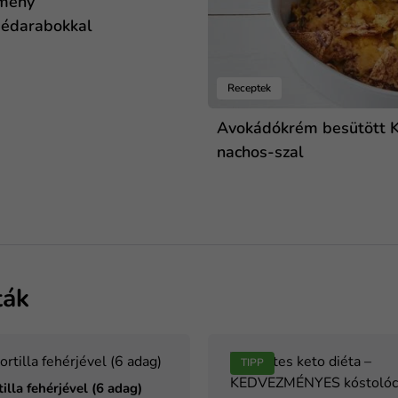
mény
dédarabokkal
Receptek
Avokádókrém besütött 
nachos-szal
ták
TIPP
illa fehérjével (6 adag)