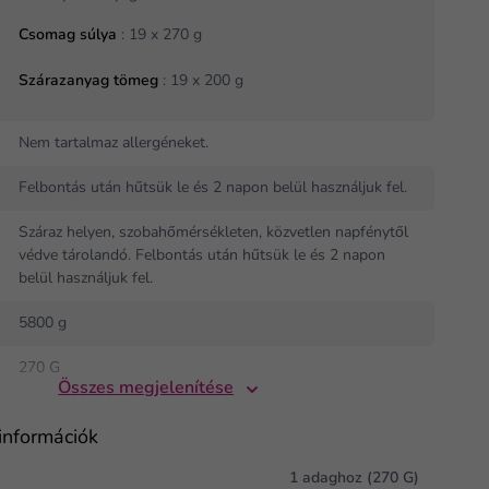
Csomag súlya
: 19 x 270 g
Szárazanyag tömeg
: 19 x 200 g
Nem tartalmaz allergéneket.
Felbontás után hűtsük le és 2 napon belül használjuk fel.
Száraz helyen, szobahőmérsékleten, közvetlen napfénytől
védve tárolandó. Felbontás után hűtsük le és 2 napon
belül használjuk fel.
5800 g
270 G
Összes megjelenítése
információk
1 adaghoz (270 G)