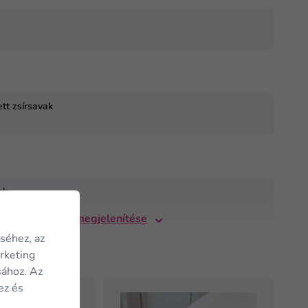
ett zsírsavak
ok
Összes megjelenítése
séhez, az
eti
arketing
sához. Az
ez és
TIPP