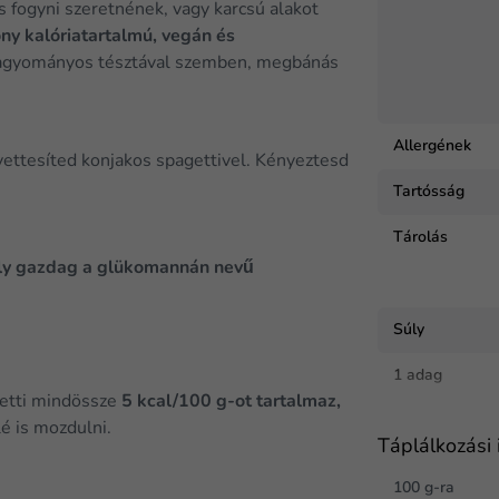
és fogyni szeretnének, vagy karcsú alakot
ny kalóriatartalmú, vegán és
a hagyományos tésztával szemben, megbánás
Allergének
yettesíted konjakos spagettivel. Kényeztesd
Tartósság
Tárolás
y gazdag a glükomannán nevű
Súly
1 adag
getti mindössze
5 kcal/100 g-ot tartalmaz,
é is mozdulni.
Táplálkozási 
100 g-ra