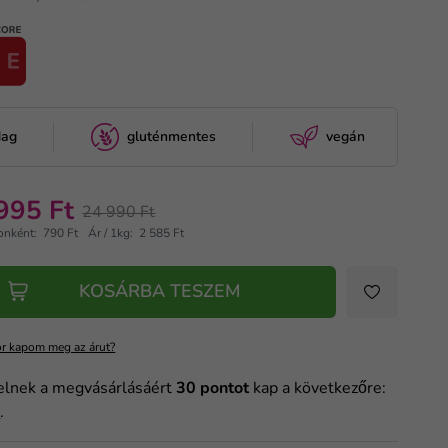
dag
gluténmentes
vegán
995 Ft
24 990 Ft
onként: 790 Ft
Ár / 1kg: 2 585 Ft
KOSÁRBA TESZEM
r kapom meg az árut?
elnek a megvásárlásáért
30
pontot
kap a következőre:
m
.