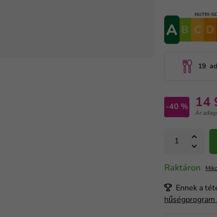
19 a
14 
-40 %
Ár adag
Raktáron
Miko
Ennek a tét
hűségprogra