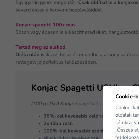
Egy igazán gyors megoldás.
Csak öblítsd le a konjakos 
keverd össze a kedvenc hozzávalóiddal.
Konjac spagetti 100x más
Sósan vagy édesen is elkészítheted őket, hangulatodtó
Tartsd meg az alakod.
Diéta után is
iktass be az étrendedbe alacsony kalóriata
rettegett jojóeffektus leküzdésében.
Konjac Spagetti USUI vs C
Cookie-k
(100 g USUI Konjac spagetti és 100 g főtt norm
Cookie-ka
oldalak ta
96%-kal kevesebb kalóriát tartalmaznak
célokra, v
2x több rost.
„Összes el
100%-kal kevesebb szénhidrátot tartalm
feldolgozá
Nincs cukor és nincs zsír.