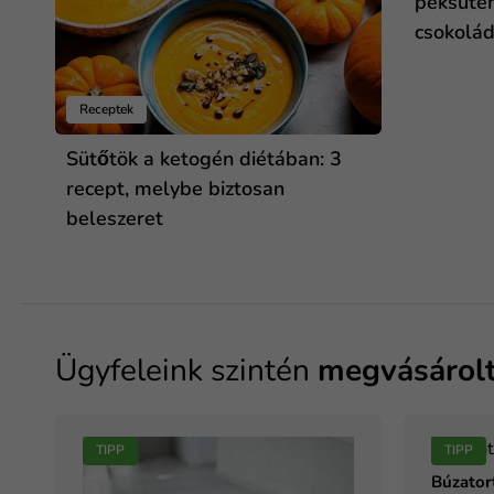
péksüte
csokolá
Receptek
Sütőtök a ketogén diétában: 3
recept, melybe biztosan
beleszeret
Ügyfeleink szintén
megvásárol
TIPP
TIPP
Búzatort