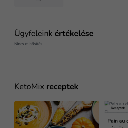
Ügyfeleink
értékelése
Nincs minősítés
KetoMix
receptek
Receptek
Pain au 