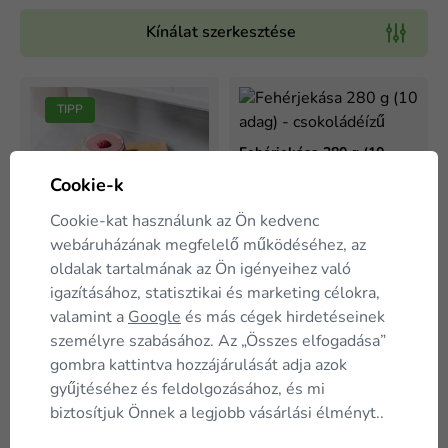
Kínálat szerkesztése
TIPP
Fehérjekása 280 g (10
adag) - csokoládéízű
Cookie-k
Cookie-kat használunk az Ön kedvenc
5 035 Ft
webáruházának megfelelő működéséhez, az
-40 %
8 390 Ft
oldalak tartalmának az Ön igényeihez való
Raktáron
Fehérjekása 280 g (10
igazításához, statisztikai és marketing célokra,
adag) - banán-alma ízű
A kosárba
valamint a
Google
és más cégek hirdetéseinek
személyre szabásához. Az „Összes elfogadása”
gombra kattintva hozzájárulását adja azok
5 035 Ft
-40 %
8 390 Ft
gyűjtéséhez és feldolgozásához, és mi
Raktáron
biztosítjuk Önnek a legjobb vásárlási élményt..
A kosárba