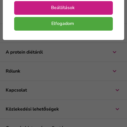
Beállítások
Elfogadom
Hogyan vásároljunk
A protein diétáról
Rólunk
Kapcsolat
Közlekedési lehetőségek