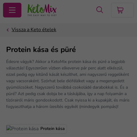
KERESÉS
Protein kása és püré
Édesre vágyik? Akkor a KetoMix protein kása és püré a legjobb
választás! Egyszerűen vízben elkeverve pár perc alatt elkészül,
ezzel pedig egy kitűnő kását készíthet, ami nagyszerű reggeliként
vagy vacsoraként. Szórhat bele dióféléket vagy a megengedett
gyümölcsöket. Nagyszerű továbbá csokoládé darabokkal is. És a
püré? Azt pedig csak dobja be a táskájába, így a nap folyamán a
tízórairól máris gondoskodott. Csak nyissa ki a kupakját, és máris
fogyaszthatja a három ízesítés egyikét (mindegyik pompás)!
Protein kása