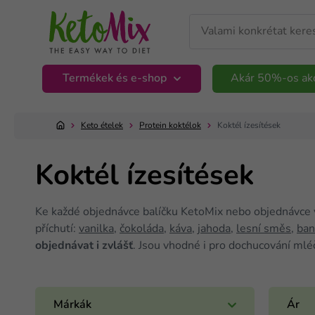
Termékek és e-shop
Akár 50%-os ak
Keto ételek
Protein koktélok
Koktél ízesítések
Koktél ízesítések
Ke každé objednávce balíčku KetoMix nebo objednávce
příchutí:
vanilka
,
čokoláda
,
káva
,
jahoda
,
lesní směs
,
ban
objednávat i zvlášť
. Jsou vhodné i pro dochucování mlé
Márkák
Ár