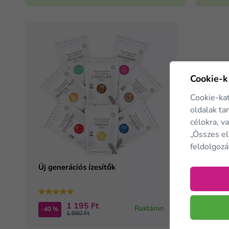
Cookie-k
Cookie-ka
oldalak ta
célokra, v
„Összes el
feldolgozá
Új generációs ízesítők
1 195 Ft
Raktáron
-40 %
1 990 Ft