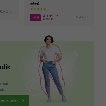
adag)
Raktáron
4 195 Ft
Raktáron
-40 %
6 990 Ft
adik
ormál
el.
karok tudni