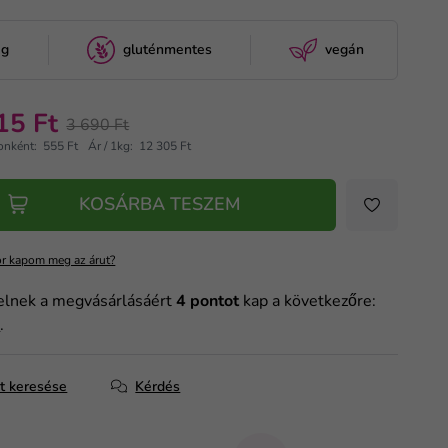
ag
gluténmentes
vegán
15 Ft
3 690 Ft
onként: 555 Ft
Ár / 1kg: 12 305 Ft
KOSÁRBA TESZEM
r kapom meg az árut?
elnek a megvásárlásáért
4
pontot
kap a következőre:
m
.
at keresése
Kérdés