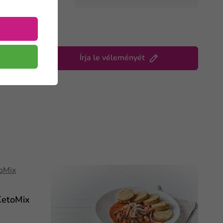
Írja le véleményét
KetoMix