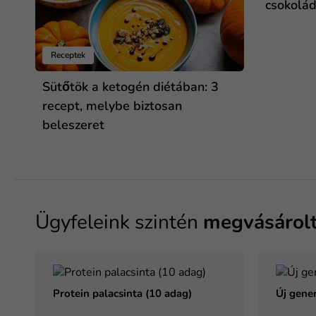
csokolá
Receptek
Sütőtök a ketogén diétában: 3
recept, melybe biztosan
beleszeret
Ügyfeleink szintén
megvásárol
Protein palacsinta (10 adag)
Új gener