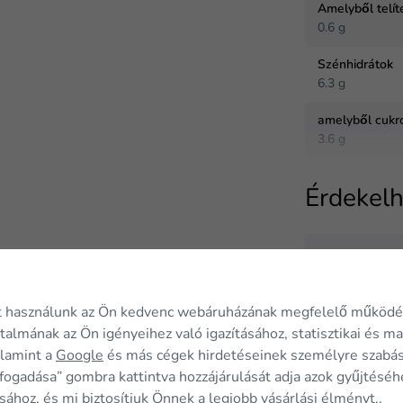
Amelyből telít
0.6 g
Szénhidrátok
6.3 g
amelyből cukr
3.6 g
Érdekelh
TIPP
Fehérje cro
t használunk az Ön kedvenc webáruházának megfelelő működé
rtalmának az Ön igényeihez való igazításához, statisztikai és m
alamint a
Google
és más cégek hirdetéseinek személyre szabá
7 9
-40 %
13 1
fogadása” gombra kattintva hozzájárulását adja azok gyűjtéséh
sához, és mi biztosítjuk Önnek a legjobb vásárlási élményt..