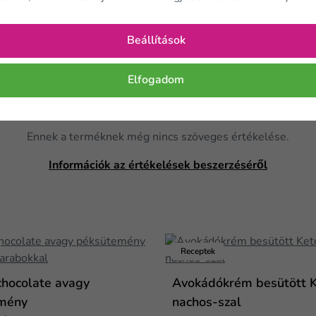
Beállítások
Elfogadom
Ennek a terméknek még nincs szöveges értékelése.
Információk az értékelések beszerzéséről
Receptek
chocolate avagy
Avokádókrém besütött 
mény
nachos-szal