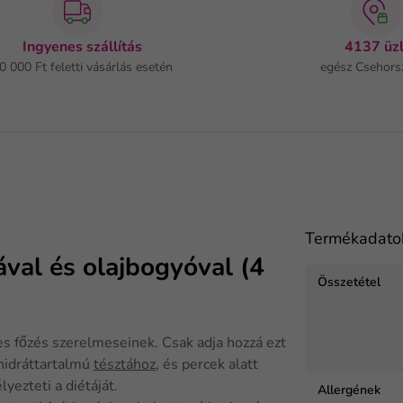
Ingyenes szállítás
4137 üzl
0 000 Ft feletti vásárlás esetén
egész Csehors
Termékadato
val és olajbogyóval (4
Összetétel
s főzés szerelmeseinek. Csak adja hozzá ezt
hidráttartalmú
tésztához
, és percek alatt
lyezteti a diétáját.
Allergének