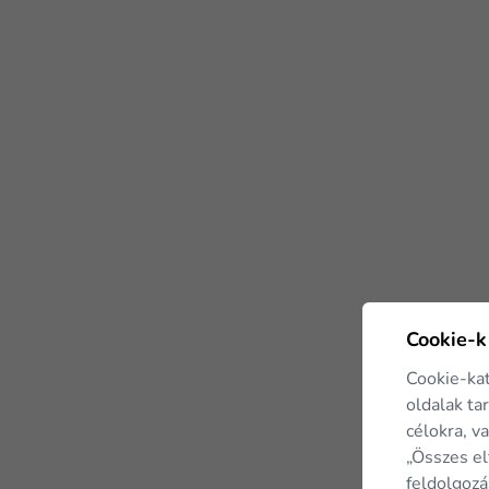
Cookie-k
Cookie-ka
oldalak ta
célokra, v
„Összes el
feldolgozá