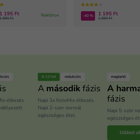
1 195 Ft
1 195 Ft
Raktáron
-40 %
1 990 Ft
1 990 Ft
ukciós
4-12 hét
redukciós
magtartó
is
A
második
fázis
A harm
fázis
ix étkezés
Napi 3x KetoMix étkezés.
edélyezett
Napi 2-szer normál
Napi 5-ször n
egészséges étel.
egészséges ét
többet a