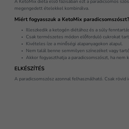
A KetoMix diéta első fázisában ezt a paradicsomos szós
megengedett ételekkel kombinálva.
Miért fogyasszuk a KetoMix paradicsomszószt
Illeszkedik a ketogén diétához és a súly fenntart
Csak természetes módon előforduló cukrokat tar
Kivételes íze a minőségi alapanyagokon alapul.
Nem talál benne semmilyen színezéket vagy tartó
Akkor fogyaszthatja a paradicsomszószt, ha nem k
ELKÉSZÍTÉS
A paradicsomszósz azonnal felhasználható. Csak rövid 