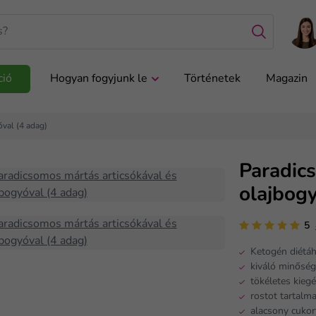
ció
Hogyan fogyjunk le
Történetek
Magazin
óval (4 adag)
Paradic
olajbogy
5
Ketogén diétá
kiváló minősé
tökéletes kiegé
rostot tartalm
alacsony cuko