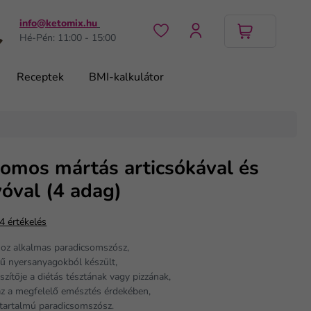
info@ketomix.hu
Hé-Pén: 11:00 - 15:00
Receptek
BMI-kalkulátor
somos mártás articsókával és
óval (4 adag)
4 értékelés
hoz alkalmas paradicsomszósz,
gű nyersanyagokból készült,
szítője a diétás tésztának vagy pizzának,
az a megfelelő emésztés érdekében,
rtartalmú paradicsomszósz.