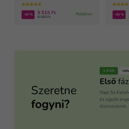
5 515 Ft
Raktáron
-40 %
-40 %
9 190 Ft
1-8 hét
red
Első
fáz
Szeretne
Napi 5x KetoM
és egyéb eng
fogyni?
élelmiszerek.