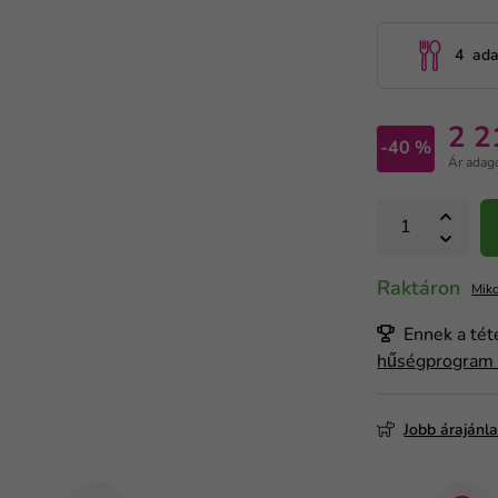
4 ad
2 2
-40 %
Ár adag
Raktáron
Miko
Ennek a tét
hűségprogra
Jobb árajánl