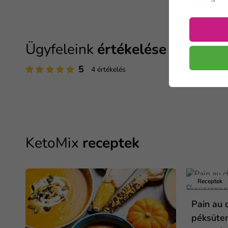
Ügyfeleink
értékelése
5
4 értékelés
KetoMix
receptek
Receptek
Pain au 
péksüte