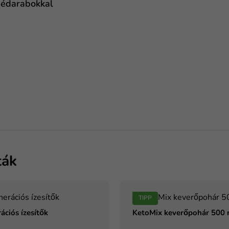
dédarabokkal
ták
TIPP
ációs ízesítők
KetoMix keverőpohár 500 