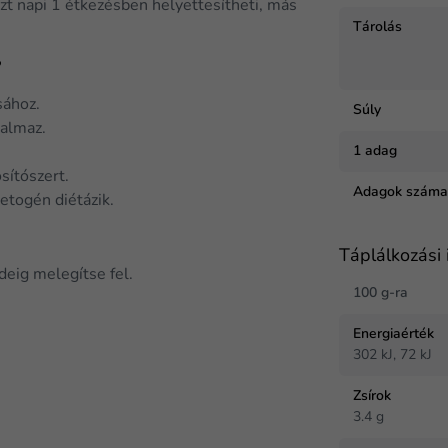
zt napi 1 étkezésben helyettesítheti, más
Tárolás
?
ásához.
Súly
talmaz.
1 adag
sítószert.
Adagok szám
etogén diétázik.
Táplálkozási 
ideig melegítse fel.
100 g-ra
Energiaérték
302 kJ, 72 kJ
Zsírok
3.4 g