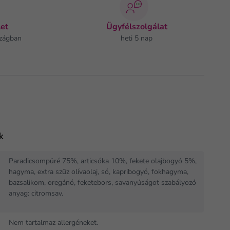
et
Ügyfélszolgálat
zágban
heti 5 nap
k
Paradicsompüré 75%, articsóka 10%, fekete olajbogyó 5%,
hagyma, extra szűz olívaolaj, só, kapribogyó, fokhagyma,
bazsalikom, oregánó, feketebors, savanyúságot szabályozó
anyag: citromsav.
Nem tartalmaz allergéneket.