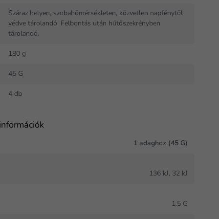
Száraz helyen, szobahőmérsékleten, közvetlen napfénytől
védve tárolandó. Felbontás után hűtőszekrényben
tárolandó.
180 g
45 G
a
4 db
információk
1 adaghoz (45 G)
136 kJ, 32 kJ
1.5 G