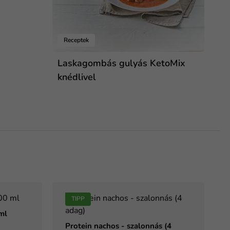
Receptek
Laskagombás gulyás KetoMix
knédlivel
TIPP
ml
Protein nachos - szalonnás (4