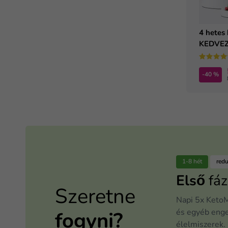
4 hetes 
KEDVEZ
-40 %
1-8 hét
red
Első
fáz
Szeretne
Napi 5x KetoM
és egyéb eng
fogyni?
élelmiszerek.