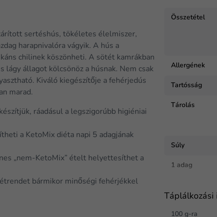
Összetétel
árított sertéshús, tökéletes élelmiszer,
zdag harapnivalóra vágyik. A hús a
pikáns chilinek köszönheti. A sötét kamrákban
Allergének
és lágy állagot kölcsönöz a húsnak. Nem csak
asztható. Kiváló kiegészítője a fehérjedús
Tartósság
ban marad.
Tárolás
észítjük, ráadásul a legszigorúbb higiéniai
sítheti a KetoMix diéta napi 5 adagjának
Súly
nes „nem-KetoMix” ételt helyettesíthet a
1 adag
 étrendet bármikor minőségi fehérjékkel
Táplálkozási 
100 g-ra