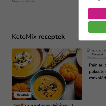
Nincs minősítés
KetoMix
receptek
Receptek
Pain au 
péksüte
csokolá
Receptek
Sütőtök a ketogén diétában: 3