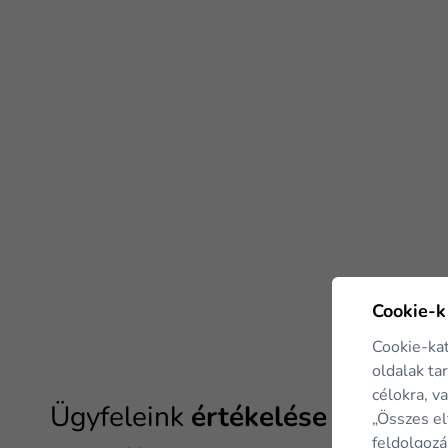
Cookie-k
Cookie-ka
oldalak ta
célokra, v
Ügyfeleink
értékelése
„Összes el
feldolgozá