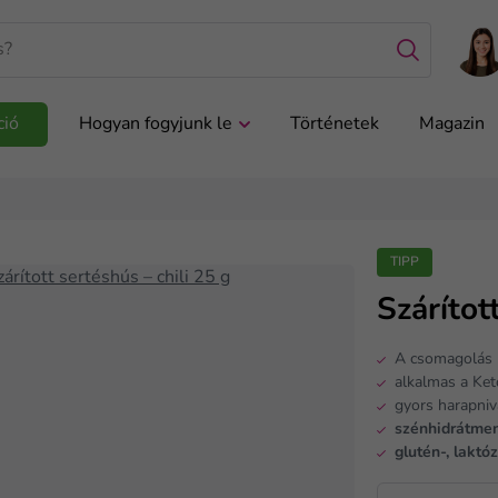
ció
Hogyan fogyjunk le
Történetek
Magazin
TIPP
Szárítot
A csomagolás 
alkalmas a Ke
gyors harapniv
szénhidrátme
glutén-, laktó