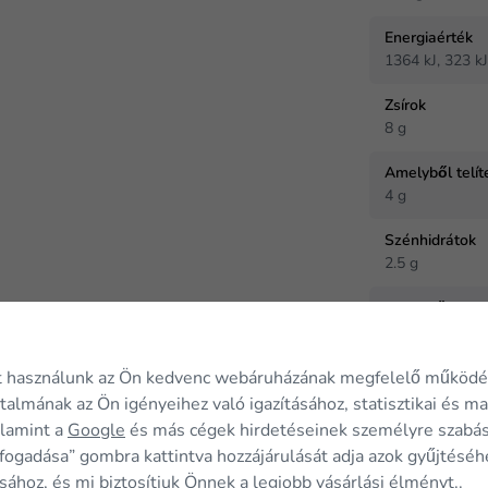
Energiaérték
1364 kJ, 323 k
Zsírok
8 g
Amelyből telít
4 g
Szénhidrátok
2.5 g
amelyből cukr
0 g
t használunk az Ön kedvenc webáruházának megfelelő működé
rtalmának az Ön igényeihez való igazításához, statisztikai és m
alamint a
Google
és más cégek hirdetéseinek személyre szabá
fogadása” gombra kattintva hozzájárulását adja azok gyűjtéséh
sához, és mi biztosítjuk Önnek a legjobb vásárlási élményt..