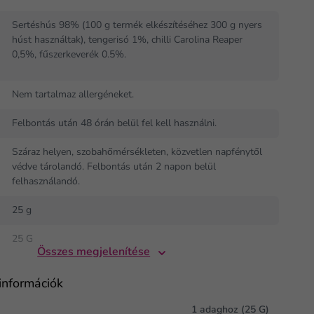
Sertéshús 98% (100 g termék elkészítéséhez 300 g nyers
húst használtak), tengerisó 1%, chilli Carolina Reaper
0,5%, fűszerkeverék 0.5%.
Nem tartalmaz allergéneket.
Felbontás után 48 órán belül fel kell használni.
Száraz helyen, szobahőmérsékleten, közvetlen napfénytől
védve tárolandó. Felbontás után 2 napon belül
felhasználandó.
25 g
25 G
Összes megjelenítése
információk
1 adaghoz (25 G)