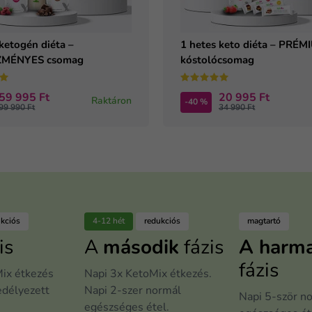
ketogén diéta –
1 hetes keto diéta – PRÉM
MÉNYES csomag
kóstolócsomag
59 995 Ft
20 995 Ft
Raktáron
-40 %
99 990 Ft
34 990 Ft
ukciós
4-12 hét
redukciós
magtartó
is
A
második
fázis
A harm
fázis
ix étkezés
Napi 3x KetoMix étkezés.
edélyezett
Napi 2-szer normál
Napi 5-ször n
egészséges étel.