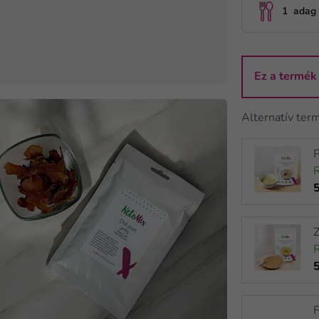
1 adag
Ez a termék
Alternatív ter
P
Z
F