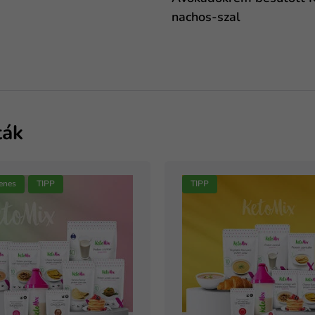
nachos-szal
ták
enes
TIPP
TIPP