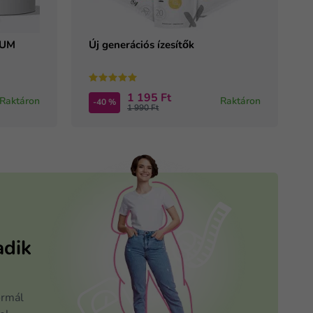
IUM
Új generációs ízesítők
1 195 Ft
Raktáron
Raktáron
-40 %
1 990 Ft
adik
ormál