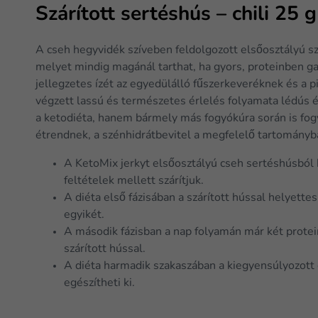
Szárított sertéshús – chili 25 g
A cseh hegyvidék szíveben feldolgozott elsőosztályú sz
melyet mindig magánál tarthat, ha gyors, proteinben ga
jellegzetes ízét az egyedülálló fűszerkeveréknek és a 
végzett lassú és természetes érlelés folyamata lédús 
a ketodiéta, hanem bármely más fogyókúra során is fogy
étrendnek, a szénhidrátbevitel a megfelelő tartomány
A KetoMix jerkyt elsőosztályú cseh sertéshúsból k
feltételek mellett szárítjuk.
A diéta első fázisában a szárított hússal helyette
egyikét.
A második fázisban a nap folyamán már két protei
szárított hússal.
A diéta harmadik szakaszában a kiegyensúlyozott
egészítheti ki.