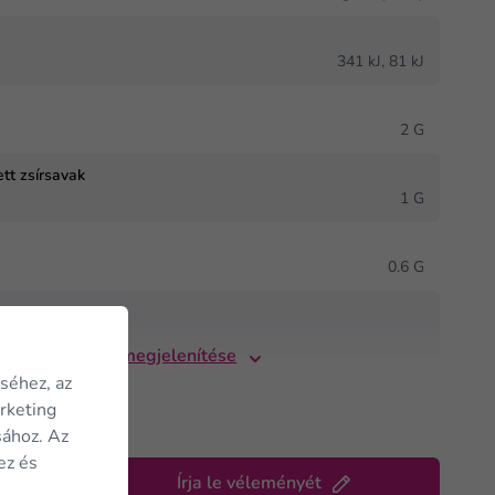
J
341 kJ, 81 kJ
2 G
ett zsírsavak
1 G
0.6 G
ok
Összes megjelenítése
séhez, az
arketing
sához. Az
ez és
Írja le véleményét