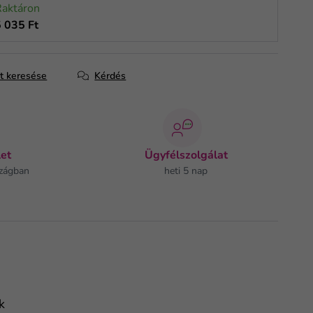
Raktáron
5 035 Ft
at keresése
Kérdés
et
Ügyfélszolgálat
zágban
heti 5 nap
k