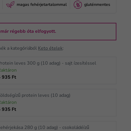
magas fehérjetartalommal
gluténmentes
 már régebb óta elfogyott.
mék a kategóriából
Keto ételek
:
rotein leves 300 g (10 adag) - sajt ízesítéssel
Raktáron
5 935 Ft
öldségízű protein leves (10 adag)
Raktáron
5 935 Ft
ehérjekása 280 g (10 adag) - csokoládéízű