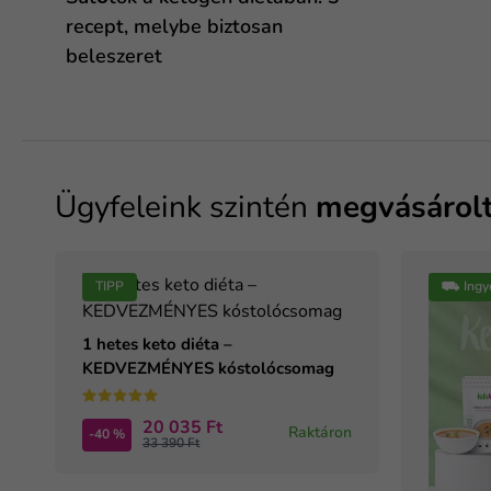
recept, melybe biztosan
beleszeret
Ügyfeleink szintén
megvásárol
TIPP
⛟ Ingy
1 hetes keto diéta –
KEDVEZMÉNYES kóstolócsomag
20 035 Ft
Raktáron
-40 %
33 390 Ft