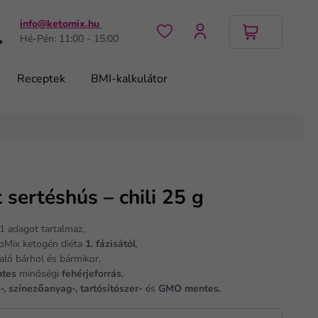
info@ketomix.hu
Hé-Pén: 11:00 - 15:00
Receptek
BMI-kalkulátor
t sertéshús – chili 25 g
1 adagot tartalmaz,
toMix ketogén diéta
1. fázisától
,
aló bárhol és bármikor,
ntes
minőségi
fehérjeforrás
,
z-, színezőanyag-, tartósítószer-
és
GMO mentes.