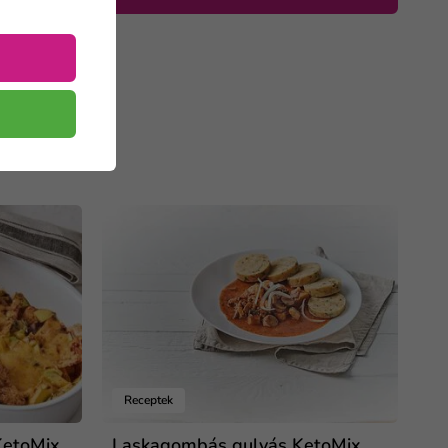
Receptek
KetoMix
Laskagombás gulyás KetoMix