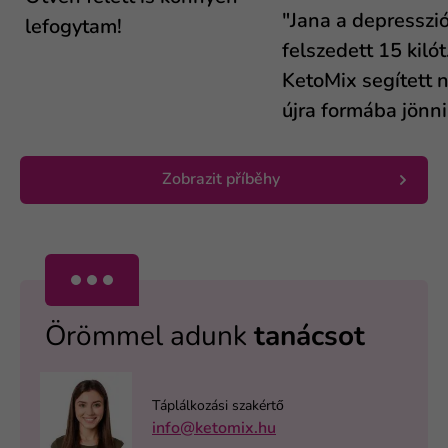
"Jana a depresszió
lefogytam!
felszedett 15 kilót
KetoMix segített n
újra formába jönni.
Zobrazit příběhy
Örömmel adunk
tanácsot
Táplálkozási szakértő
info@ketomix.hu