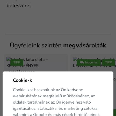
beleszeret
Ügyfeleink szintén
megvásárolták
TIPP
⛟ Ingyenes
TIPP
4 hetes ketogén diéta –
KEDVEZMÉNYES csomag
Cookie-k
1 hetes keto diéta –
KEDVEZMÉNYES kóstolócsomag
Cookie-kat használunk az Ön kedvenc
webáruházának megfelelő működéséhez, az
59 995 Ft
-40 %
99 990 Ft
oldalak tartalmának az Ön igényeihez való
20 035 Ft
-40 %
Raktáron
33 390 Ft
igazításához, statisztikai és marketing célokra,
Raktáron
A kosárba
valamint a
Google
és más cégek hirdetéseinek