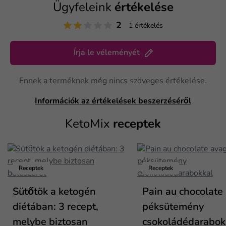
Ügyfeleink
értékelése
2
1 értékelés
Írja le véleményét
Ennek a terméknek még nincs szöveges értékelése.
Információk az értékelések beszerzéséről
KetoMix
receptek
Receptek
Receptek
Sütőtök a ketogén
Pain au chocolate
diétában: 3 recept,
péksütemény
melybe biztosan
csokoládédarabok