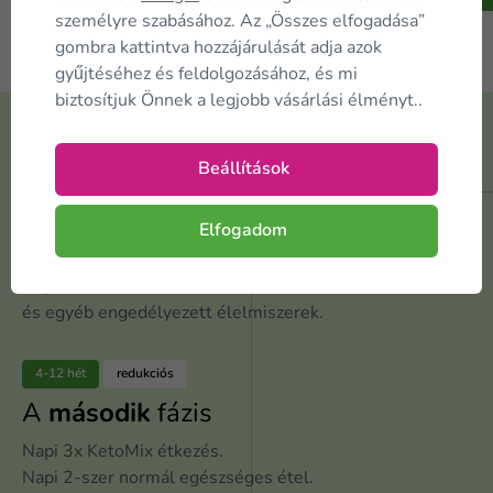
A kosárba
személyre szabásához. Az „Összes elfogadása”
gombra kattintva hozzájárulását adja azok
gyűjtéséhez és feldolgozásához, és mi
biztosítjuk Önnek a legjobb vásárlási élményt..
Szeretne
fogyni?
Beállítások
1-8 hét
redukciós
Elfogadom
Első
fázis
Napi 5x KetoMix étkezés
és egyéb engedélyezett élelmiszerek.
4-12 hét
redukciós
A
második
fázis
Napi 3x KetoMix étkezés.
Napi 2-szer normál egészséges étel.