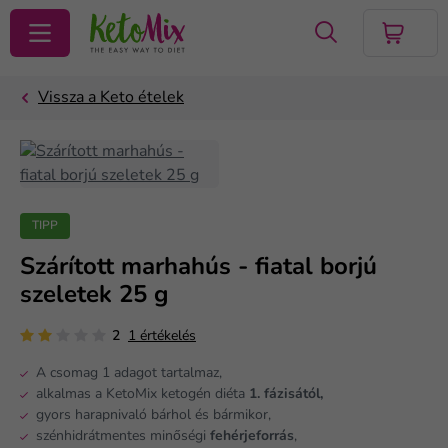
KERESÉS
TIPP
Szárított marhahús - fiatal borjú
szeletek 25 g
2
1 értékelés
A csomag 1 adagot tartalmaz,
alkalmas a KetoMix ketogén diéta
1. fázisától,
gyors harapnivaló bárhol és bármikor,
szénhidrátmentes minőségi
fehérjeforrás
,