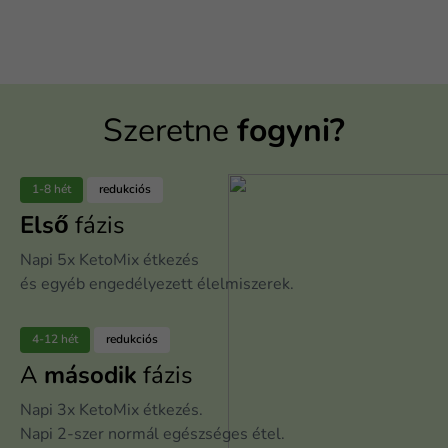
Szeretne
fogyni?
1-8 hét
redukciós
Első
fázis
Napi 5x KetoMix étkezés
és egyéb engedélyezett élelmiszerek.
4-12 hét
redukciós
A
második
fázis
Napi 3x KetoMix étkezés.
Napi 2-szer normál egészséges étel.