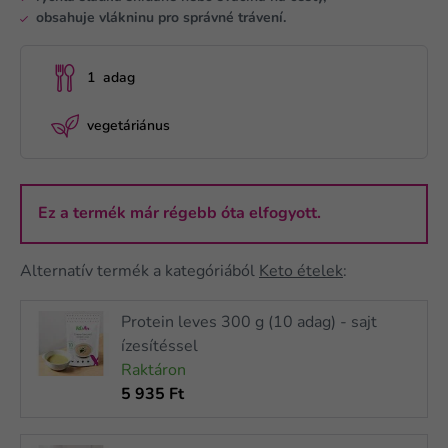
obsahuje vlákninu pro správné trávení.
1 adag
vegetáriánus
Ez a termék már régebb óta elfogyott.
Alternatív termék a kategóriából
Keto ételek
:
Protein leves 300 g (10 adag) - sajt
ízesítéssel
Raktáron
5 935 Ft