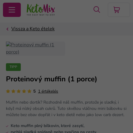
KERESÉS
TIPP
Proteinový muffin (1 porce)
5
1 értékelés
Muffin nebo dortík? Rozhodně náš muffin, protože je sladký, i
když má nízký obsah cukrů. Tuto skvělou vláčnou mini bábovku si
můžete bez obav dopřát i v keto dietě nebo jako low carb dezert.
Keto muffin plný bílkovin, které zasytí,
rychlá sladká snídaně nebo svačina na cesty,