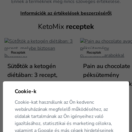
Ennek a terméknek még nincs szöveges értékelése.
Információk az értékelések beszerzéséről
KetoMix
receptek
Receptek
Receptek
Sütőtök a ketogén
Pain au chocolate
diétában: 3 recept,
péksütemény
melybe biztosan
csokoládédarabok
Cookie-k
beleszeret
Cookie-kat használunk az Ön kedvenc
webáruházának megfelelő működéséhez, az
oldalak tartalmának az Ön igényeihez való
igazításához, statisztikai és marketing célokra,
valamint a
Google
és más cégek hirdetéseinek