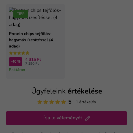
TIPP
Protein chips tejfölös-
hagymás ízesítéssel (4
adag)
4 315 Ft
-40 %
7 190 Ft
Raktáron
Ügyfeleink
értékelése
5
1 értékelés
Írja le véleményét