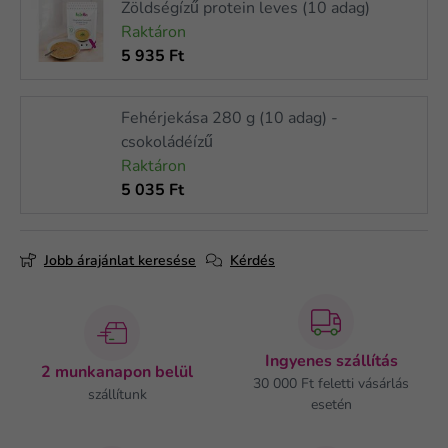
Zöldségízű protein leves (10 adag)
Raktáron
5 935 Ft
Fehérjekása 280 g (10 adag) -
csokoládéízű
Raktáron
5 035 Ft
Jobb árajánlat keresése
Kérdés
Ingyenes szállítás
2 munkanapon belül
30 000 Ft feletti vásárlás
szállítunk
esetén