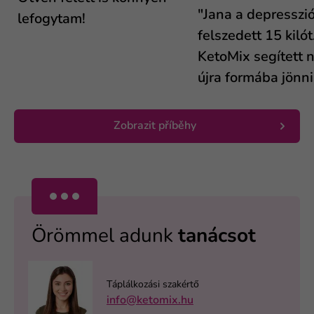
"Jana a depresszió
lefogytam!
felszedett 15 kilót
KetoMix segített n
újra formába jönni.
Zobrazit příběhy
Örömmel adunk
tanácsot
Táplálkozási szakértő
info@ketomix.hu