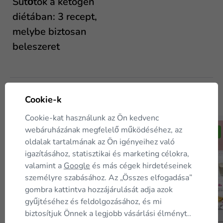
Sütőtök a ketogén
diétában: 3 recept,
melybe biztosan
beleszeret
Ügyfeleink szintén
megvásárolták
Cookie-k
Cookie-kat használunk az Ön kedvenc
webáruházának megfelelő működéséhez, az
TIPP
⛟ Ingyenes
TIPP
oldalak tartalmának az Ön igényeihez való
igazításához, statisztikai és marketing célokra,
1 hetes keto diéta –
valamint a
Google
és más cégek hirdetéseinek
KEDVEZMÉNYES kóstolócsomag
személyre szabásához. Az „Összes elfogadása”
gombra kattintva hozzájárulását adja azok
gyűjtéséhez és feldolgozásához, és mi
20 035 Ft
-40 %
biztosítjuk Önnek a legjobb vásárlási élményt..
33 390 Ft