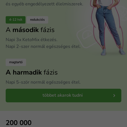
és egyéb engedélyezett élelmiszerek.
4-12 hét
redukciós
A
második
fázis
Napi 3x KetoMix étkezés.
Napi 2-szer normál egészséges étel.
magtartó
A harmadik
fázis
Napi 5-ször normál egészséges étel.
többet akarok tudni
200 000