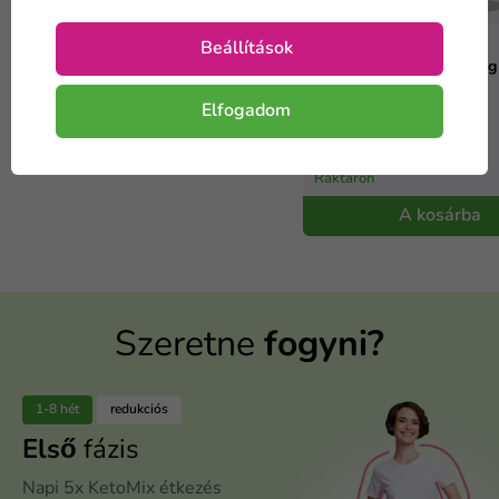
Raktáron
A kosárba
4 hetes ketogén diéta –
Beállítások
KEDVEZMÉNYES csomag
Elfogadom
59 995 Ft
-40 %
99 990 Ft
Raktáron
A kosárba
Szeretne
fogyni?
1-8 hét
redukciós
Első
fázis
Napi 5x KetoMix étkezés