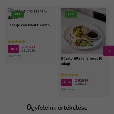
TIPP
TIPP
Fehérje croissant 6 darab
7 915 Ft
-40 %
13 190 Ft
Raktáron
Búzatortilla fehérjével (6
adag)
2 515 Ft
-40 %
4 190 Ft
Raktáron
Ügyfeleink
értékelése