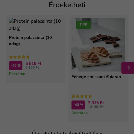
Érdekelheti
TIPP
Protein palacsinta (10
adag)
5 515 Ft
-40 %
9 190 Ft
Raktáron
Fehérje croissant 6 darab
7 915 Ft
-40 %
13 190 Ft
Raktáron