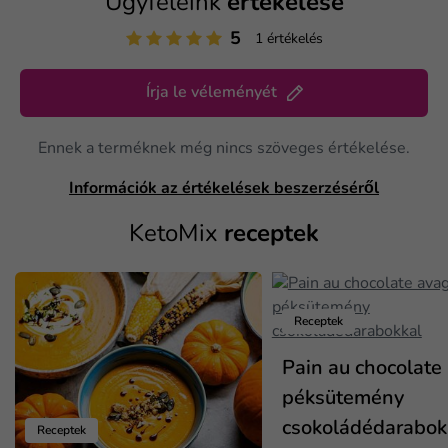
Ügyfeleink
értékelése
5
1 értékelés
Írja le véleményét
Ennek a terméknek még nincs szöveges értékelése.
Információk az értékelések beszerzéséről
KetoMix
receptek
Receptek
Pain au chocolate
péksütemény
csokoládédarabok
Receptek