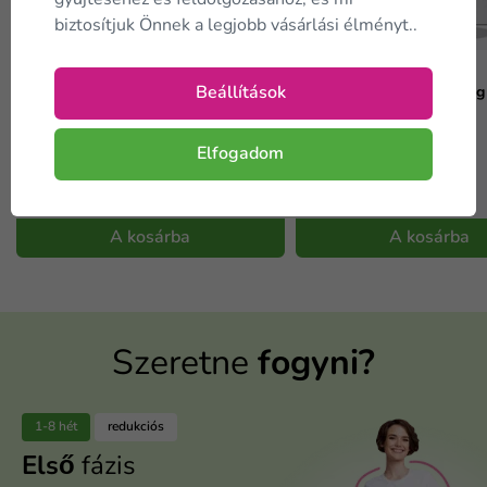
gyűjtéséhez és feldolgozásához, és mi
biztosítjuk Önnek a legjobb vásárlási élményt..
1 hetes keto diéta –
4 hetes ketogén diéta –
KEDVEZMÉNYES kóstolócsomag
Beállítások
KEDVEZMÉNYES csomag
Elfogadom
20 035 Ft
59 995 Ft
-40 %
-40 %
33 390 Ft
99 990 Ft
Raktáron
Raktáron
A kosárba
A kosárba
Szeretne
fogyni?
1-8 hét
redukciós
Első
fázis