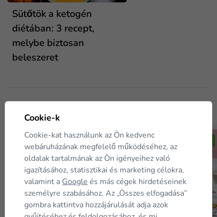
Sütőtök a ketogén
diétában: 3 recept,
melybe biztosan
beleszeret
Ügyfeleink szintén
megvásárolták
Cookie-k
Cookie-kat használunk az Ön kedvenc
TIPP
⛟ Ingyenes
TIPP
webáruházának megfelelő működéséhez, az
oldalak tartalmának az Ön igényeihez való
igazításához, statisztikai és marketing célokra,
valamint a
Google
és más cégek hirdetéseinek
személyre szabásához. Az „Összes elfogadása”
gombra kattintva hozzájárulását adja azok