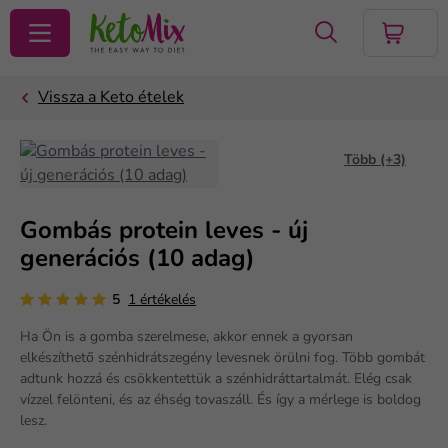
KERESÉS
Több (+3)
Gombás protein leves - új
generációs (10 adag)
5
1 értékelés
Ha Ön is a gomba szerelmese, akkor ennek a gyorsan
elkészíthető szénhidrátszegény levesnek örülni fog. Több gombát
adtunk hozzá és csökkentettük a szénhidráttartalmát. Elég csak
vízzel felönteni, és az éhség tovaszáll. És így a mérlege is boldog
lesz.