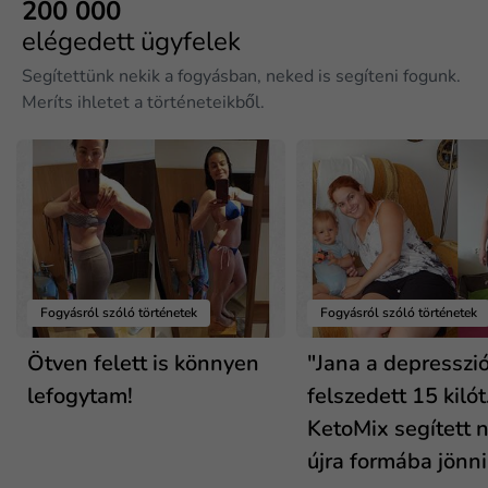
200 000
elégedett ügyfelek
Segítettünk nekik a fogyásban, neked is segíteni fogunk.
Meríts ihletet a történeteikből.
Fogyásról szóló történetek
Fogyásról szóló történetek
Ötven felett is könnyen
"Jana a depresszió
lefogytam!
felszedett 15 kilót
KetoMix segített n
újra formába jönni.