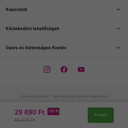
Kapcsolat
Közlekedési lehetőségek
Gyors és biztonságos fizetés
Cookie-beállítások
Nem megfelelő tartalom bejelentése
Hozzájárulás a személyes adatok kezeléséhez
Személyes adatok kezelésére vonatkozó szabályzat
-55 %
29 690 Ft
Koupit
66 020 Ft
© 2026 Ketomix.hu
Shop by
wpj.cz