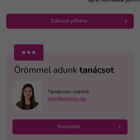
újra formába jönni.
Zobrazit příběhy
Örömmel adunk
tanácsot
Táplálkozási szakértő
info@ketomix.hu
Kapcsolat