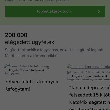
Napi 5-ször normál egészséges étel.
többet akarok tudni
200 000
elégedett ügyfelek
Segítettünk nekik a fogyásban, neked is segíteni fogunk.
Meríts ihletet a történeteikből.
Fogyásról szóló történetek
Fogyásról szóló történetek
Ötven felett is könnyen
"Jana a depresszió
lefogytam!
felszedett 15 kilót
KetoMix segített n