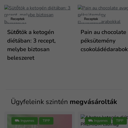
Receptek
Receptek
Sütőtök a ketogén
Pain au chocolate
diétában: 3 recept,
péksütemény
melybe biztosan
csokoládédarabok
beleszeret
Ügyfeleink szintén
megvásárolták
⛟ Ingyenes
TIPP
⛟ Ingyenes
TIPP