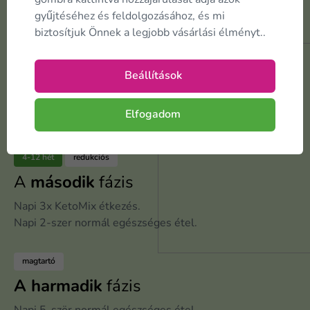
Szeretne
fogyni?
gyűjtéséhez és feldolgozásához, és mi
biztosítjuk Önnek a legjobb vásárlási élményt..
1-8 hét
redukciós
Beállítások
Első
fázis
Napi 5x KetoMix étkezés
Elfogadom
és egyéb engedélyezett élelmiszerek.
4-12 hét
redukciós
A
második
fázis
Napi 3x KetoMix étkezés.
Napi 2-szer normál egészséges étel.
magtartó
A harmadik
fázis