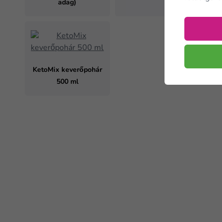
adag)
KetoMix keverőpohár
500 ml