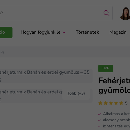
ció
Hogyan fogyjunk le
Történetek
Magazin
dag
TIPP
Fehérjet
gyümölc
Több (+3)
5
Alkalmas a ket
alacsony szénh
ízintenzitás eg