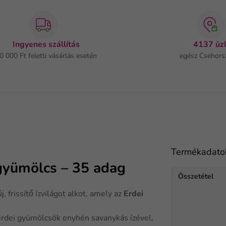
Ingyenes szállítás
4137 üzl
0 000 Ft feletti vásárlás esetén
egész Csehors
Termékadato
 gyümölcs – 35 adag
Összetétel
, frissítő ízvilágot alkot, amely az
Erdei
erdei gyümölcsök enyhén savanykás ízével,