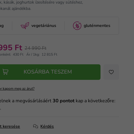
k, kásák, joghurtok ízesítésére vagy sütéshez,
kanál ajándékba.
ag
vegetáriánus
gluténmentes
995 Ft
24 990 Ft
onként: 430 Ft
Ár / 1kg: 12 815 Ft
KOSÁRBA TESZEM
r kapom meg az árut?
elnek a megvásárlásáért
30
pontot
kap a következőre:
m
.
at keresése
Kérdés