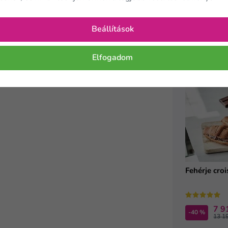
Érdekelh
Beállítások
Elfogadom
TIPP
Fehérje cro
7 9
-40 %
13 1