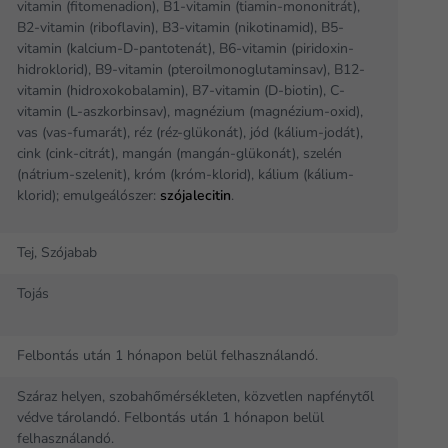
vitamin (fitomenadion), B1-vitamin (tiamin-mononitrát),
B2-vitamin (riboflavin), B3-vitamin (nikotinamid), B5-
vitamin (kalcium-D-pantotenát), B6-vitamin (piridoxin-
hidroklorid), B9-vitamin (pteroilmonoglutaminsav), B12-
vitamin (hidroxokobalamin), B7-vitamin (D-biotin), C-
vitamin (L-aszkorbinsav), magnézium (magnézium-oxid),
vas (vas-fumarát), réz (réz-glükonát), jód (kálium-jodát),
cink (cink-citrát), mangán (mangán-glükonát), szelén
(nátrium-szelenit), króm (króm-klorid), kálium (kálium-
klorid); emulgeálószer:
szójalecitin
.
Tej, Szójabab
Tojás
Felbontás után 1 hónapon belül felhasználandó.
Száraz helyen, szobahőmérsékleten, közvetlen napfénytől
védve tárolandó. Felbontás után 1 hónapon belül
felhasználandó.