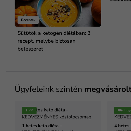
Receptek
Sütőtök a ketogén diétában: 3
recept, melybe biztosan
beleszeret
Ügyfeleink szintén
megvásárol
TIPP
⛟ Ingy
1 hetes keto diéta –
4 hetes 