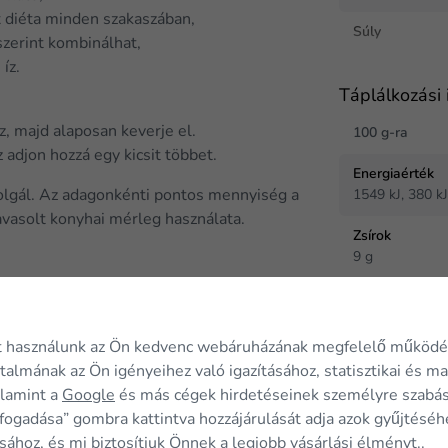
x diéta minden szakaszában,
Súly
szerint kombinálhat,
íz.
Táplálkozási 
z, majd alaposan keverje el.
100 g-ra
adjon hozzá egy kicsit többet.
Energiaérték
olgál. Az adagonkénti pontos mennyiség a
1549 kJ, 380 k
vasolt konyhai mérleg használata.
Zsírok
9 g
Amelyből telít
5 g
t használunk az Ön kedvenc webáruházának megfelelő működé
Banán ízű
Szénhidrátok
rtalmának az Ön igényeihez való igazításához, statisztikai és m
Műanyag mérőkanál
22 g
alamint a
Google
és más cégek hirdetéseinek személyre szabá
fogadása” gombra kattintva hozzájárulását adja azok gyűjtéséh
amelyből cukr
11 g
sához, és mi biztosítjuk Önnek a legjobb vásárlási élményt..