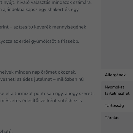
 nyújt. Kiváló választás mindazok számára,
n ajándékba kapsz egy shakert és egy
zerint – az ízesítő keverék mennyiségének
yozza az erdei gyümölcsöt a frissebb,
 amelyek minden nap örömet okoznak.
Allergének
vezheti az édes jutalmat – miközben hű
Nyomokat
tartalmazhat
se el a turmixot pontosan úgy, ahogy szereti.
természetes édesítőszerként sütéshez is
Tartósság
Tárolás
ozható,