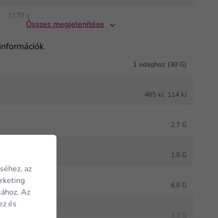
1170 g
Összes megjelenítése
információk
1 adaghoz (30 G)
J
465 kJ, 114 kJ
2.7 G
ett zsírsavak
1.5 G
séhez, az
arketing
6.6 G
sához. Az
ez és
ok
3.3 G