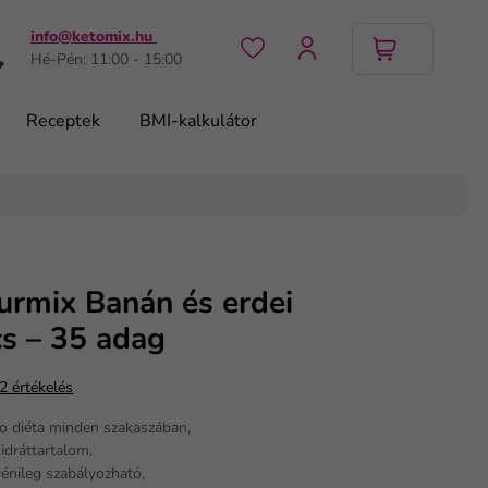
info@ketomix.hu
Hé-Pén: 11:00 - 15:00
Receptek
BMI-kalkulátor
urmix Banán és erdei
s – 35 adag
2 értékelés
o diéta minden szakaszában,
idráttartalom,
yénileg szabályozható,