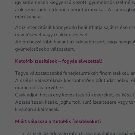
így kellemesen kiegyensúlyozott, gyümölcsös ízélményt
akik szeretnék feldobni fehérjeturmixukat. A csomagba
mérőkanalat.
Az íz intenzitását könnyedén beállíthatja saját ízlése s
növelésével vagy csökkentésével.
Adjon hozzá több banánt az édesebb ízért, vagy hangsúl
gyümölcsösebb változatért.
KetoMix ízesítések – fogyás élvezettel!
Tegye változatosabbá fehérjeturmixait finom ízekkel,
A széles választéknak köszönhetően bűntudat nélkül él
marad diétás tervéhez.
Csak adjon hozzá egy kevés ízesítő keveréket, és készít
Az ízesítések kásák, joghurtok, túró ízesítésére vagy 
kiválóan alkalmasak.
Miért válassza a KetoMix ízesítéseket?
az íz és az édesség intenzitása egyénileg szabály