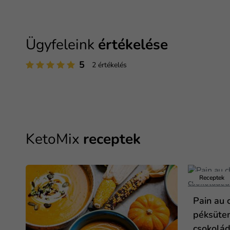
Ügyfeleink
értékelése
5
2 értékelés
KetoMix
receptek
Receptek
Pain au 
péksüte
csokolá