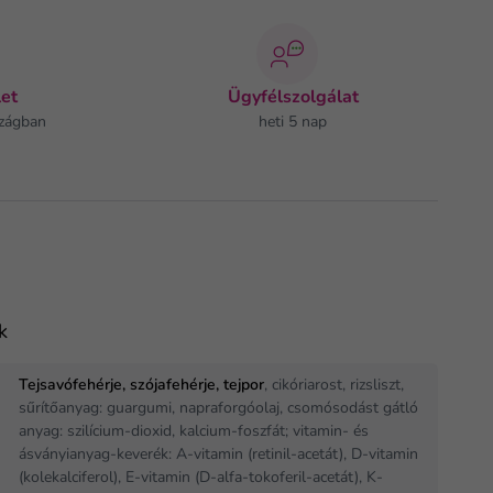
et
Ügyfélszolgálat
zágban
heti 5 nap
k
Tejsavófehérje, szójafehérje, tejpor
, cikóriarost, rizsliszt,
sűrítőanyag: guargumi, napraforgóolaj, csomósodást gátló
anyag: szilícium-dioxid, kalcium-foszfát; vitamin- és
ásványianyag-keverék: A-vitamin (retinil-acetát), D-vitamin
(kolekalciferol), E-vitamin (D-alfa-tokoferil-acetát), K-