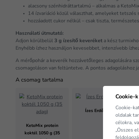
alacsony szénhidráttartalmú – alkalmas a KetoMi
14 ízvariáció közül választhat, amelyeket tetszés 
hozzáadott cukor nélkül – csak tiszta, természetes 
Használati útmutató:
Adjon körülbelül
3 g ízesítő keveréket
a kész turmixho
Enyhébb ízhez használjon kevesebbet, intenzívebb ízhez 
A mérőpohár a keverék hozzávetőleges adagolására sz
csomagoláson van feltüntetve. A pontos adagoláshoz ja
A csomag tartalma
Cookie-k
Cookie-ka
Ízes Erdő Mix
oldalak ta
célokra, v
KetoMix protein
„Összes el
koktél 1050 g (35
feldolgozá