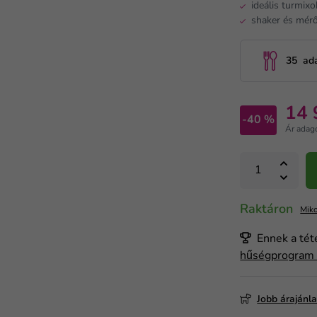
ideális turmixo
shaker és mérő
35 ad
14 
-40 %
Ár adag
Raktáron
Miko
Ennek a tét
hűségprogra
Jobb árajánl