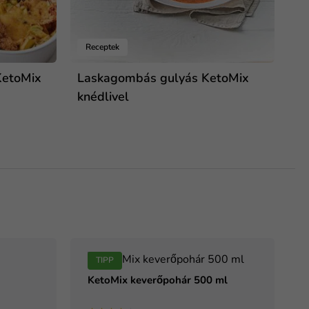
Receptek
KetoMix
Laskagombás gulyás KetoMix
knédlivel
TIPP
KetoMix keverőpohár 500 ml