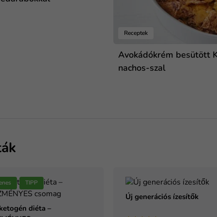
Receptek
Avokádókrém besütött 
nachos-szal
ták
enes
TIPP
Új generációs ízesítők
ketogén diéta –