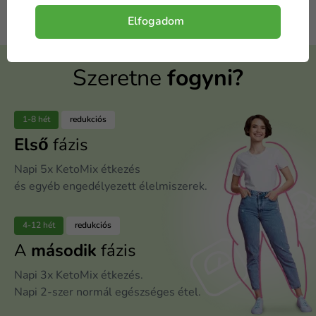
Elfogadom
Szeretne
fogyni?
1-8 hét
redukciós
Első
fázis
Napi 5x KetoMix étkezés
és egyéb engedélyezett élelmiszerek.
4-12 hét
redukciós
A
második
fázis
Napi 3x KetoMix étkezés.
Napi 2-szer normál egészséges étel.