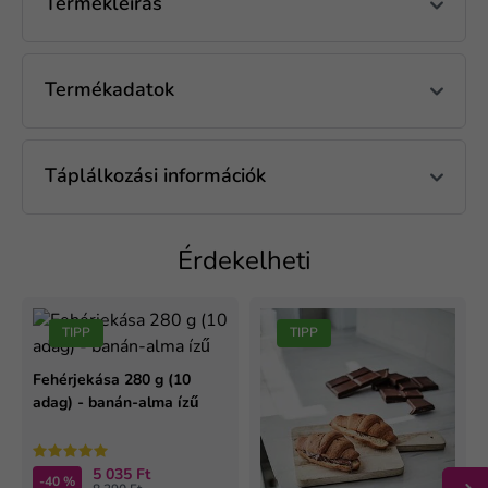
Termékleírás
Termékadatok
Táplálkozási információk
Érdekelheti
TIPP
TIPP
Fehérjekása 280 g (10
adag) - banán-alma ízű
5 035 Ft
-40 %