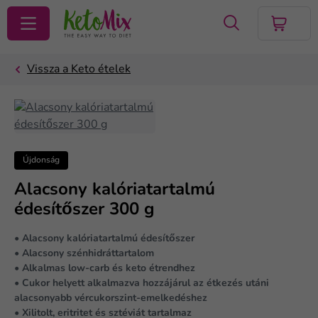
KERESÉS
Újdonság
Alacsony kalóriatartalmú
édesítőszer 300 g
• Alacsony kalóriatartalmú édesítőszer
• Alacsony szénhidráttartalom
• Alkalmas low-carb és keto étrendhez
• Cukor helyett alkalmazva hozzájárul az étkezés utáni
alacsonyabb vércukorszint-emelkedéshez
• Xilitolt, eritritet és sztéviát tartalmaz