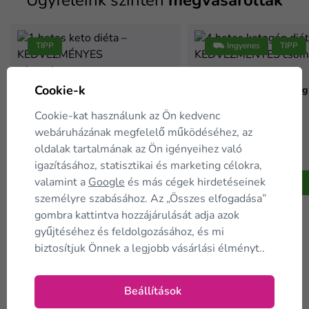
Ügyfeleink szintén
megvásárolták
TIPP
⛟ Ingyenes
TIPP
4 hetes ketogén diéta –
Cookie-k
KEDVEZMÉNYES csomag
1 hetes keto diéta –
KEDVEZMÉNYES kóstolócsomag
Cookie-kat használunk az Ön kedvenc
webáruházának megfelelő működéséhez, az
59 995 Ft
-40 %
99 990 Ft
oldalak tartalmának az Ön igényeihez való
20 035 Ft
-40 %
Raktáron
33 390 Ft
igazításához, statisztikai és marketing célokra,
Raktáron
valamint a
Google
és más cégek hirdetéseinek
A kosárba
személyre szabásához. Az „Összes elfogadása”
A kosárba
gombra kattintva hozzájárulását adja azok
gyűjtéséhez és feldolgozásához, és mi
biztosítjuk Önnek a legjobb vásárlási élményt..
Beállítások