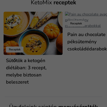
KetoMix
receptek
Receptek
Pain au chocolate
péksütemény
csokoládédarabok
Receptek
Sütőtök a ketogén
diétában: 3 recept,
melybe biztosan
beleszeret