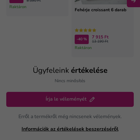
8 390 Ft
Raktáron
Fehérje croissant 6 darab
7 915 Ft
-40 %
13 190 Ft
Raktáron
Ügyfeleink
értékelése
Nincs minősítés
Írja le véleményét
Erről a termékről még nincsenek vélemények.
Információk az értékelések beszerzéséről