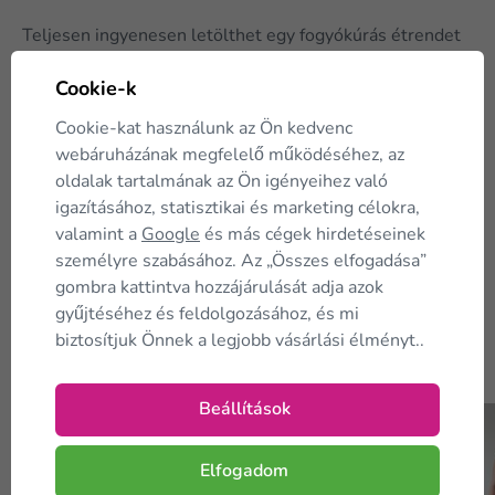
Teljesen ingyenesen letölthet egy fogyókúrás étrendet
és egy egészséges táplálkozási tervet. Nincs
Cookie-k
kötelezettség, nincs név, telefonszám vagy e-mail. Csak
úgy.
Egy kattintás
.
Cookie-kat használunk az Ön kedvenc
webáruházának megfelelő működéséhez, az
oldalak tartalmának az Ön igényeihez való
igazításához, statisztikai és marketing célokra,
Tetszett a cikk?
Ossza meg...
valamint a
Google
és más cégek hirdetéseinek
személyre szabásához. Az „Összes elfogadása”
gombra kattintva hozzájárulását adja azok
gyűjtéséhez és feldolgozásához, és mi
biztosítjuk Önnek a legjobb vásárlási élményt..
Merre
tovább?
Beállítások
Elfogadom