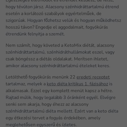
Egészséges életmódot és étrendet kezdesz, de félsz,
hogy tévúton jársz. Alacsony szénhidráttartalmú étrend
esetén a korlátozó szabályok egyértelműek, de
szigorúak. Hogyan főzhetsz velük és hogyan működhetsz
hosszú távon? Engedje el aggodalmait, fogyókúrás
étrendünk felnyitja a szemét.
Nem számít, hogy követed a KetoMix diétát, alacsony
szénhidráttartalmú, szénhidráthullámokat eszel, vagy
csak böngéssz a diétás oldalakat. Merítsen ihletet,
amikor alacsony szénhidráttartalmú ételeket keres.
Letölthető fogyókúrás menünk 22
eredeti receptet
tartalmaz, melyek a
keto diéta kritikus 1. fázisához
is
alkalmasak. Ezzel egy komplett menüt kapsz a hétre.
Rajtad múlik, hogy legalább 3 óránként egyél. Elvégre
senki sem akarja, hogy éhezz az alacsony
szénhidráttartalmú diéta mellett. Ezért van a keto diéta
egy étkezési tervet a fogyás érdekében, amely
meglehetősen egyszerű és ízletes.