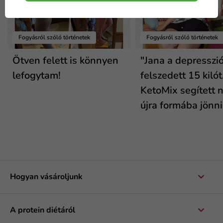
Fogyásról szóló történetek
Fogyásról szóló történetek
Ötven felett is könnyen
"Jana a depresszió
lefogytam!
felszedett 15 kilót
KetoMix segített n
újra formába jönni.
Hogyan vásároljunk
A protein diétáról