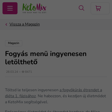
KERESÉS
Magazin
Fogyás menü ingyenesen
letölthető
28.03.24
8471
Töltsd le teljesen ingyenesen
a fogyókúrás étrendet a
diéta 1. fázisához
. Ne habozzon, és kezdjen új életmódot
a KetoMix segítségével.