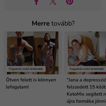
Merre
tovább?
Fogyásról szóló történetek
Fogyásról szóló történetek
Ötven felett is könnyen
"Jana a depresszió
lefogytam!
felszedett 15 kilót
KetoMix segített n
újra formába jönni.