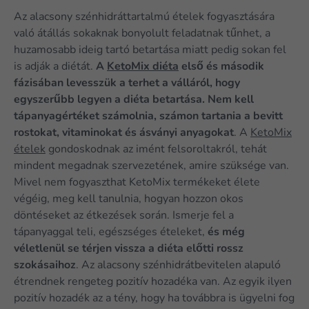
Az alacsony szénhidráttartalmú ételek fogyasztására
való átállás sokaknak bonyolult feladatnak tűnhet, a
huzamosabb ideig tartó betartása miatt pedig sokan fel
is adják a diétát.
A
KetoMix diéta
első és második
fázisában levesszük a terhet a válláról, hogy
egyszerűbb legyen a diéta betartása. Nem kell
tápanyagértéket számolnia, számon tartania a bevitt
rostokat, vitaminokat és ásványi anyagokat
. A
KetoMix
ételek
gondoskodnak az imént felsoroltakról, tehát
mindent megadnak szervezetének, amire szüksége van.
Mivel nem fogyaszthat KetoMix termékeket élete
végéig, meg kell tanulnia, hogyan hozzon okos
döntéseket az étkezések során. Ismerje fel a
tápanyaggal teli, egészséges ételeket,
és még
véletlenül se térjen vissza a diéta előtti rossz
szokásaihoz
. Az alacsony szénhidrátbevitelen alapuló
étrendnek rengeteg pozitív hozadéka van. Az egyik ilyen
pozitív hozadék az a tény, hogy ha továbbra is ügyelni fog