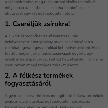
a szénhidrátokra, meg tudja tartani ideális testsúlyát
még abban az esetben is, ha néha “bűnbe” esik, és
elfogyaszt
egy-két egészségtelen ételt
.
1. Cseréljük zsírokra!
A cukrok étrendből történő kiiktatása után
bekövetkezett energiahiány orvoslása érdekében a
cukrokat egészséges zsírokkal kell helyettesíteni. Ha a
testtől megvonjuk a makrotápanyagok egyikét, egy
másik makrotápanyaggal kell azt helyettesíteni, ami a mi
esetünkben az egészséges zsírokat jelenti.
2. A félkész termékek
fogyasztásáról
A gyorsan elkészíthető és melegíthető félkész termékek
gyakran olcsó olajokat, egészségtelen zsírokat és
tartósítószereket tartalmaznak. Néha nem is