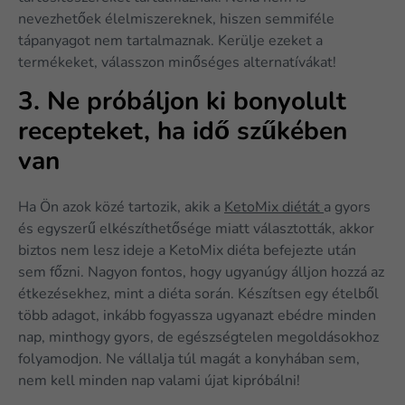
nevezhetőek élelmiszereknek, hiszen semmiféle
tápanyagot nem tartalmaznak. Kerülje ezeket a
termékeket, válasszon minőséges alternatívákat!
3. Ne próbáljon ki bonyolult
recepteket, ha idő szűkében
van
Ha Ön azok közé tartozik, akik a
KetoMix diétát
a gyors
és egyszerű elkészíthetősége miatt választották, akkor
biztos nem lesz ideje a KetoMix diéta befejezte után
sem főzni. Nagyon fontos, hogy ugyanúgy álljon hozzá az
étkezésekhez, mint a diéta során. Készítsen egy ételből
több adagot, inkább fogyassza ugyanazt ebédre minden
nap, minthogy gyors, de egészségtelen megoldásokhoz
folyamodjon. Ne vállalja túl magát a konyhában sem,
nem kell minden nap valami újat kipróbálni!