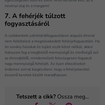
egészségesen főzni és sütni. Amit kerülnie kell, az a
növényi olaj és a margarin!
7. A fehérjék túlzott
fogyasztásáról
A csökkentett szénhidrátfogyasztáson alapuló étrend
nem feltételezi a megnövekedett fehérjefogyasztást. Ha
ön sovány húsokat és tojást eszik köret nélkül, akkor
hiányozni fog a megfelelő mennyiségű és minőségű zsír
az étrendjéből, mindemellett feleslegesen fogyaszt
nagy mennyiségű fehérjét. Az ilyen étkezéseket
érdemes zsírral kiegészíteni, hogy a fehérjebevitel
ésszerű keretek között maradhasson.
Tetszett a cikk?
Ossza meg...