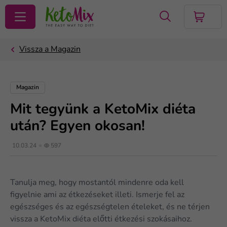
KERESÉS
Magazin
Mit tegyünk a KetoMix diéta
után? Egyen okosan!
10.03.24
597
Tanulja meg, hogy mostantól mindenre oda kell
figyelnie ami az étkezéseket illeti. Ismerje fel az
egészséges és az egészségtelen ételeket, és ne térjen
vissza a KetoMix diéta előtti étkezési szokásaihoz.