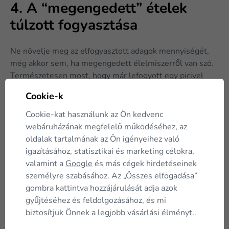
4. A “megengedett” ételek
túlzott fogyasztása
Ne növelje meg az elfogyasztott adagok mennyiségét,
még akkor sem, ha megengedett élelmiszerről van szó.
Természetesen most, hogy már lefogyott egy picivel
többet is megengedhet magának, de a megengedett
Cookie-k
ételek esetében is próbáljon a mértékletességre
törekedni. Kerülje a túlevést, és nem történik semmi
Cookie-kat használunk az Ön kedvenc
baj.
webáruházának megfelelő működéséhez, az
oldalak tartalmának az Ön igényeihez való
5. Az előre elkészítés elvének
igazításához, statisztikai és marketing célokra,
alábecsülése
valamint a
Google
és más cégek hirdetéseinek
személyre szabásához. Az „Összes elfogadása”
gombra kattintva hozzájárulását adja azok
Ne hagyatkozzon arra, hogy ha majd napközben
gyűjtéséhez és feldolgozásához, és mi
megéhezik, lesz ideje egy tápanyagban kiegyensúlyozott
biztosítjuk Önnek a legjobb vásárlási élményt..
ebéd elkészítésére. Az élet kiszámíthatatlan, ezért
fontos, hogy mindent előre átgondoljon. Azt javasoljuk,