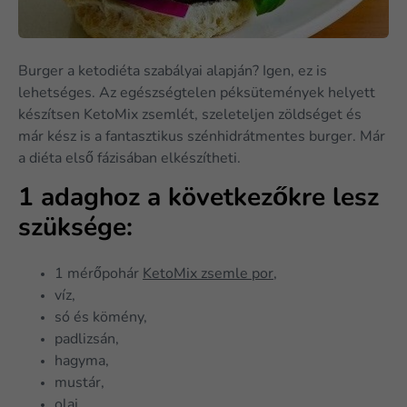
Burger a ketodiéta szabályai alapján? Igen, ez is
lehetséges. Az egészségtelen péksütemények helyett
készítsen KetoMix zsemlét, szeleteljen zöldséget és
már kész is a fantasztikus szénhidrátmentes burger. Már
a diéta első fázisában elkészítheti.
1 adaghoz a következőkre lesz
szüksége:
1 mérőpohár
KetoMix zsemle por
,
víz,
só és kömény,
padlizsán,
hagyma,
mustár,
olaj.