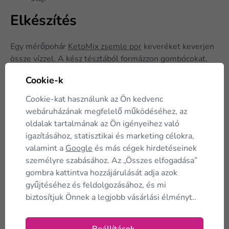
Elkészítés
Egy mérőpohár
KetoMix zsemle por
keveréket keverjen
össze vízzel. A kész tésztából formázzon gombócokat.
Adjon hozzá köményt és sót. Süsse sütőpapírral bélelt
Cookie-k
tepsiben 20 percet 170 °C-on. Egy serpenyőben
forrósítson fel egy csepp olajat. A padlizsánt és hagymát
Cookie-kat használunk az Ön kedvenc
vágja szeletekre és párolja mega z olajon. A megsütött
webáruházának megfelelő működéséhez, az
zsemléket kenje meg mustárral, tegye rá a padlizsánt és
oldalak tartalmának az Ön igényeihez való
a hagymát. Fogpiszkálóval átszúrva tálalja.
igazításához, statisztikai és marketing célokra,
valamint a
Google
és más cégek hirdetéseinek
személyre szabásához. Az „Összes elfogadása”
gombra kattintva hozzájárulását adja azok
Tetszett a cikk?
Ossza meg...
gyűjtéséhez és feldolgozásához, és mi
biztosítjuk Önnek a legjobb vásárlási élményt..