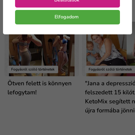
Beállítások
Merre
tovább?
Elfogadom
Fogyásról szóló történetek
Fogyásról szóló történetek
Ötven felett is könnyen
"Jana a depresszió
lefogytam!
felszedett 15 kilót
KetoMix segített n
újra formába jönni.