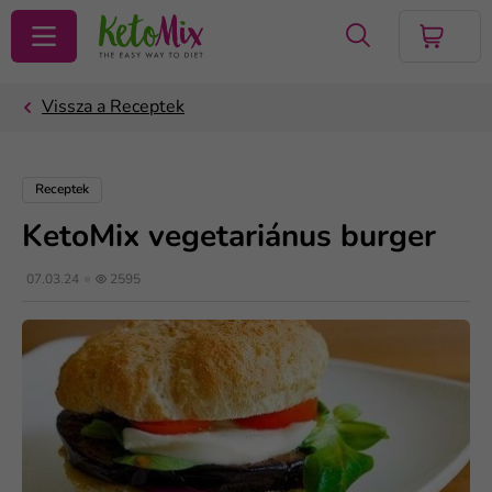
KERESÉS
Receptek
KetoMix vegetariánus burger
07.03.24
2595