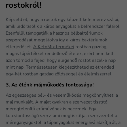
rostokról!
Képzeld el, hogy a rostok egy képzelt kefe merev szálai,
amik ledörzsölik a káros anyagokat a bélrendszer faláról.
Ezenfelül támogatják a hasznos bélbaktériumok
szaporodását meggátolva így a káros baktériumok
elterjedését.
A KetoMix termékei
rostban gazdag,
magas tápértékkel rendelkező ételek, ezért nem kell
azon törnöd a fejed, hogy elegendő rostot eszel-e nap
mint nap. Természetesen kiegészítheted az étrended
egy-két rostban gazdag zöldséggel és élelmiszerrel.
3. Az élénk májműködés fontossága!
Az egészséges bél- és veseműködés megkönnyítheti a
máj munkáját. A májat gyakran a szervezet tisztító,
méregtelenítő erőművének is becéznek. Egy
kulcsfontosságú szerv, ami megtisztítja a szervezetet a
méreganyagoktól, a tápanyagokat energiává alakítja át, a