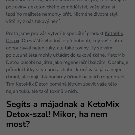
potraviny z ekologického zemědělství, vaše játra si
lepšího majitele nemohly přát. Nicméně životní styl
většiny z nás takový není.
Proto jsme pro vás vytvořili speciální produkt
KetoMix
Detox
. Obzvláště vhodný je při hubnutí, kdy vaše játra
odbourávají nejen tuky, ale také toxiny. Ty se vám
po dlouhá léta mohly ukládat do tukové tkáně. KetoMix
Detox působí na játra jako regenerační balzám. Obsahuje
přírodní látky silymarin a cholin, které vaše játra nejen
chrání, ale mají i blahodárný účinek na jejich regeneraci.
Tím KetoMix Detox pomáhá játrům zbavit vaše tělo
nejen tuků, ale také toxinů v nich.
Segíts a májadnak a KetoMix
Detox-szal! Mikor, ha nem
most?