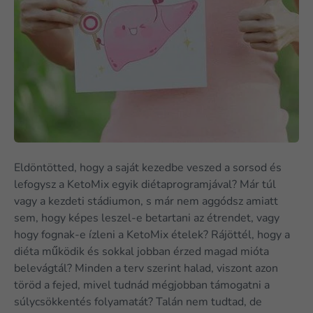
Eldöntötted, hogy a saját kezedbe veszed a sorsod és
lefogysz a KetoMix egyik diétaprogramjával? Már túl
vagy a kezdeti stádiumon, s már nem aggódsz amiatt
sem, hogy képes leszel-e betartani az étrendet, vagy
hogy fognak-e ízleni a KetoMix ételek? Rájöttél, hogy a
diéta működik és sokkal jobban érzed magad mióta
belevágtál? Minden a terv szerint halad, viszont azon
töröd a fejed, mivel tudnád mégjobban támogatni a
súlycsökkentés folyamatát? Talán nem tudtad, de