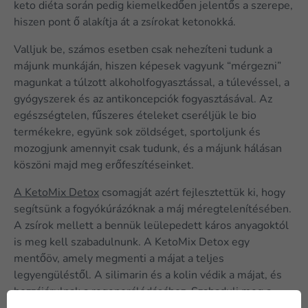
keto diéta során pedig kiemelkedően jelentős a szerepe,
hiszen pont ő alakítja át a zsírokat ketonokká.
Valljuk be, számos esetben csak nehezíteni tudunk a
májunk munkáján, hiszen képesek vagyunk “mérgezni”
magunkat a túlzott alkoholfogyasztással, a túlevéssel, a
gyógyszerek és az antikoncepciók fogyasztásával. Az
egészségtelen, fűszeres ételeket cseréljük le bio
termékekre, együnk sok zöldséget, sportoljunk és
mozogjunk amennyit csak tudunk, és a májunk hálásan
köszöni majd meg erőfeszítéseinket.
A KetoMix Detox
csomagját azért fejlesztettük ki, hogy
segítsünk a fogyókúrázóknak a máj méregtelenítésében.
A zsírok mellett a bennük leülepedett káros anyagoktól
is meg kell szabadulnunk. A KetoMix Detox egy
mentőöv, amely megmenti a májat a teljes
legyengüléstől. A silimarin és a kolin védik a májat, és
hozzájárulnak a regenerálódásához. Szabadulj meg a