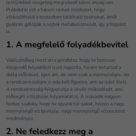
testünkben rengeteg megrekedt káros anyag van.
Próbáld ki ezt a három remek módszert, hogy
eltávolíthasd a testedben található toxinokat, amik
gyakran gátolják a sejtek metabolizmusát, így a fogyást
is.
1. A megfelelő folyadékbevitel
Valószínűleg most arra gondolsz, hogy te biztosan
elegendő folyadékot iszol naponta, hiszen betartod a
diéta előírásait. Igen ám, de nem csak a mennyiségre, de
a rendszerességre is oda kell figyelni, ami az ivást illeti.
A rendszeresség felgyorsítja a vesék működését, ami
elősegíti a tisztulás folyamatát is. A második nagyon
fontos szabály, hogy ne igyunk túl sokat, hiszen a nagy
mennyiségű víz bevitele, nagy mennyiségű vízvesztést
eredményez.
2. Ne feledkezz meg a