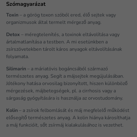
Szómagyarázat
Toxin
– a görög toxon szóból ered, élő sejtek vagy
organizmusok által termelt mérgező anyag.
Detox
– méregtelenítés, a toxinok eltávolítása vagy
ártalmatlanítása a testben. A mi esetünkben a
zsírszövetekben tárolt káros anyagok eltávolításának
folyamata.
Silimarin
– a máriatövis bogáncsából származó
természetes anyag. Segít a májsejtek megújulásában.
Jótékony hatása orvosilag bizonyított, hiszen különböző
mérgezések, májbetegségek, pl. a cirrhosis vagy a
sárgaság gyógyítására is használja az orvostudomány.
Kolin
– a zsírok felbomlását és máj megfelelő működést
elősegítő természetes anyag. A kolin hiánya károsíthatja
a máj funkcióit, sőt zsírmáj kialakulásához is vezethet.