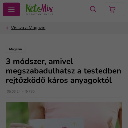
KERESÉS
Magazin
3 módszer, amivel
megszabadulhatsz a testedben
rejtőzködő káros anyagoktól
05.03.24
780