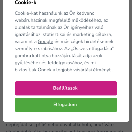
zsíroktól úgy, hogy közben száműzöd a rejtett toxinokat
Cookie-k
a testedből.
Cookie-kat használunk az Ön kedvenc
webáruházának megfelelő működéséhez, az
oldalak tartalmának az Ön igényeihez való
igazításához, statisztikai és marketing célokra,
valamint a
Google
és más cégek hirdetéseinek
személyre szabásához. Az „Összes elfogadása”
gombra kattintva hozzájárulását adja azok
gyűjtéséhez és feldolgozásához, és mi
biztosítjuk Önnek a legjobb vásárlási élményt..
Beállítások
Elfogadom
Jenže, přiznejme si, že svým játrům práci většinou příliš
neulehčujeme. Pokud se snažíte pravidelně hýbat,
nepřejídat se, příliš neholdovat alkoholu, neužíváte
dlouhodobě léky, hormonální antikoncepci, konzumujete