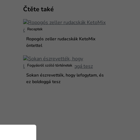
Čtěte také
Receptek
Ropogós zeller rudacskák KetoMix
öntettel
Fogyásról szóló történetek
Sokan észrevették, hogy lefogytam, és
ez boldoggá tesz