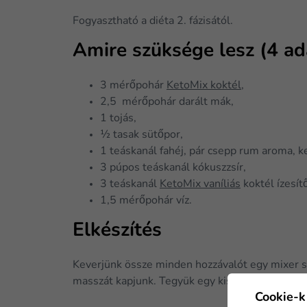
Fogyasztható a diéta 2. fázisától.
Amire szüksége lesz (4 ad
3 mérőpohár
KetoMix koktél
,
2,5 mérőpohár darált mák,
1 tojás,
½ tasak sütőpor,
1 teáskanál fahéj, pár csepp rum aroma, k
3 púpos teáskanál kókuszzsír,
3 teáskanál
KetoMix vaníliás
koktél ízesít
1,5 mérőpohár víz.
Elkészítés
Keverjünk össze minden hozzávalót egy mixer se
masszát kapjunk. Tegyük egy kisebb tepsibe és
Cookie-k