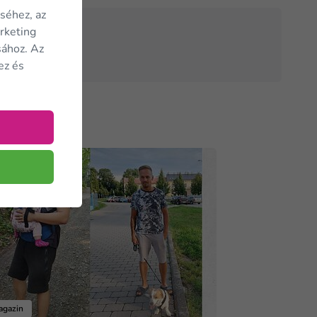
séhez, az
arketing
sához. Az
ez és
agazin