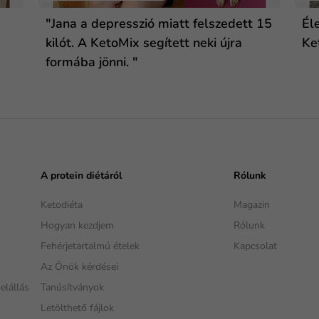
"Jana a depresszió miatt felszedett 15
Él
kilót. A KetoMix segített neki újra
Ke
formába jönni. "
A protein diétáról
Rólunk
Ketodiéta
Magazin
Hogyan kezdjem
Rólunk
Fehérjetartalmú ételek
Kapcsolat
Az Önök kérdései
elállás
Tanúsítványok
Letölthető fájlok