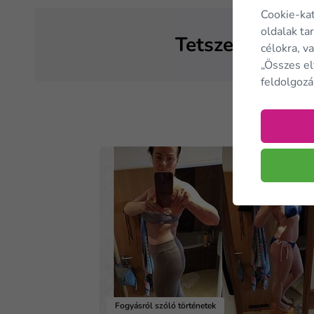
Cookie-ka
oldalak ta
Tetszett a cikk?
célokra, v
„Összes el
feldolgozá
Fogyásról szóló történetek