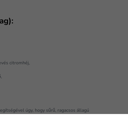
ag):
evés citromhéj,
ő,
gítségével úgy, hogy sűrű, ragacsos állagú
 200°C-on 25 perc alatt süssük készre.