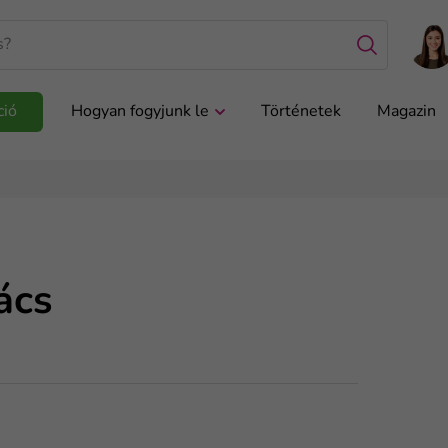
ció
Hogyan fogyjunk le
Történetek
Magazin
ács