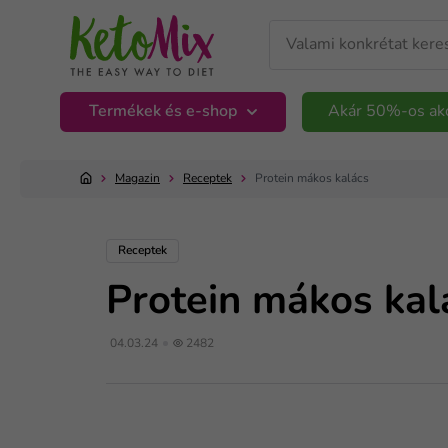
Termékek és e-shop
Akár 50%-os ak
Magazin
Receptek
Protein mákos kalács
Receptek
Protein mákos kal
04.03.24
2482