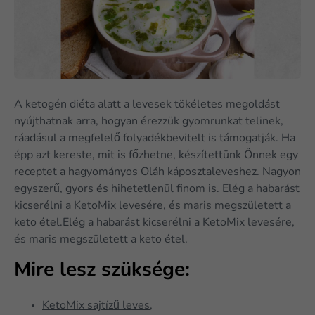
A ketogén diéta alatt a levesek tökéletes megoldást
nyújthatnak arra, hogyan érezzük gyomrunkat telinek,
ráadásul a megfelelő folyadékbevitelt is támogatják. Ha
épp azt kereste, mit is főzhetne, készítettünk Önnek egy
receptet a hagyományos Oláh káposztaleveshez. Nagyon
egyszerű, gyors és hihetetlenül finom is. Elég a habarást
kicserélni a KetoMix levesére, és maris megszületett a
keto étel.Elég a habarást kicserélni a KetoMix levesére,
és maris megszületett a keto étel.
Mire lesz szüksége:
KetoMix sajtízű leves
,