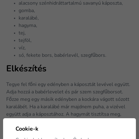
alacsony szénhidráttartalmú savanyú káposzta,
gomba,
karalábé,
hagyma,
tej,
tejföl,
víz,
só, fekete bors, babérlevél, szegfűbors.
Elkészítés
Tegye fel főni egy edényben a káposztát levével együtt.
Adja hozzá a babérlevelet és pár szem szegfűborsot.
Főzze meg egy másik edényben a kockára vágott sózott
karalábét. Ha a karalábé már majdnem puha, a vizével
együtt adja a káposztához. A hagymát tisztítsa meg,
aprítsa, majd pirítsa egy kis olajon. Keverjen el egy
Cookie-k
mérőpohárnyi
KetoMix sajtízű levest
egy kis tejben,
öntse a lábosba és alaposan keverje el. Ezután adja