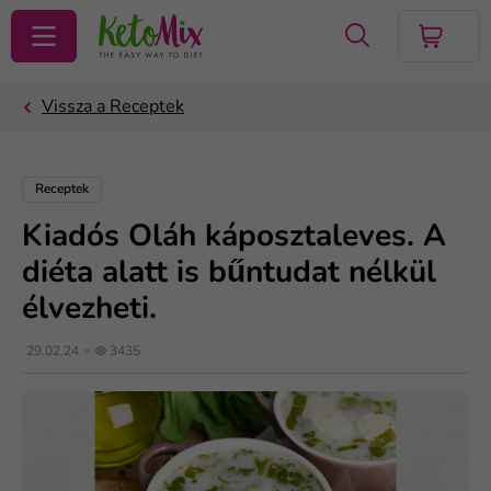
KERESÉS
Receptek
Kiadós Oláh káposztaleves. A
diéta alatt is bűntudat nélkül
élvezheti.
29.02.24
3435