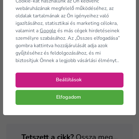
Cookie-kat használunk az Ön kedvenc
hozzá a hagymát és a gombát. Időnkénti keverés mellett
webáruházának megfelelő működéséhez, az
hagyja rotyogni negyed órát. Kapcsolja le alatta a tüzet
oldalak tartalmának az Ön igényeihez való
és ízesítse egy evőkanál tejföllel, esetleg sóval, borssal.
igazításához, statisztikai és marketing célokra,
valamint a
Google
és más cégek hirdetéseinek
személyre szabásához. Az „Összes elfogadása”
gombra kattintva hozzájárulását adja azok
gyűjtéséhez és feldolgozásához, és mi
biztosítjuk Önnek a legjobb vásárlási élményt..
Beállítások
Elfogadom
Tetszett a cikk?
Ossza meg...