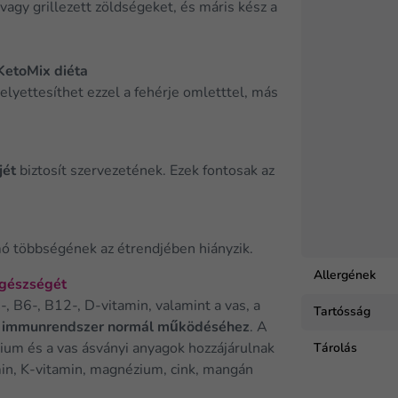
agy grillezett zöldségeket, és máris kész a
KetoMix diéta
helyettesíthet ezzel a fehérje omletttel, más
jét
biztosít szervezetének. Ezek fontosak az
mó többségének az étrendjében hiányzik.
Allergének
egészségét
-, B6-, B12-, D-vitamin, valamint a vas, a
Tartósság
 immunrendszer normál működéséhez
. A
Tárolás
ium és a vas ásványi anyagok hozzájárulnak
min, K-vitamin, magnézium, cink, mangán