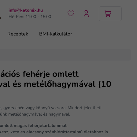
info@ketomix.hu
Hé-Pén: 11:00 - 15:00
Receptek
BMI-kalkulátor
ációs fehérje omlett
al és metélőhagymával (10
e, gyors ebéd vagy könnyű vacsora. Mindezt jelentheti
tünk metélőhagymával és hagymával.
 omlett magas fehérjetartalommal.
kész, keto és alacsony szénhidráttartalmú diétákhoz is