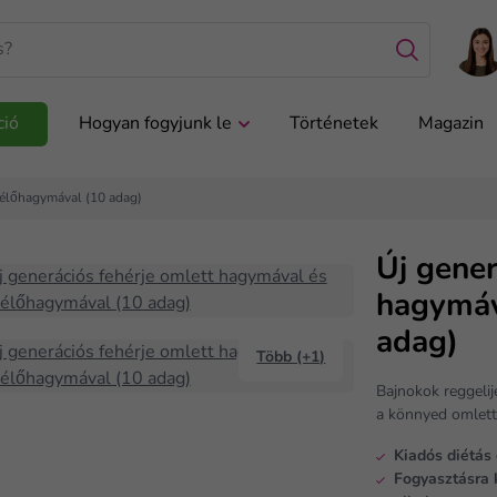
ció
Hogyan fogyjunk le
Történetek
Magazin
télőhagymával (10 adag)
Új gener
hagymáv
adag)
Több (+1)
Bajnokok reggelij
a könnyed omlet
Kiadós diétás
Fogyasztásra 