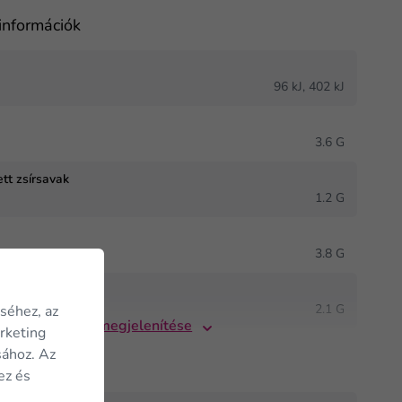
információk
J
96 kJ, 402 kJ
3.6 G
ett zsírsavak
1.2 G
3.8 G
ok
2.1 G
séhez, az
Összes megjelenítése
arketing
sához. Az
ez és