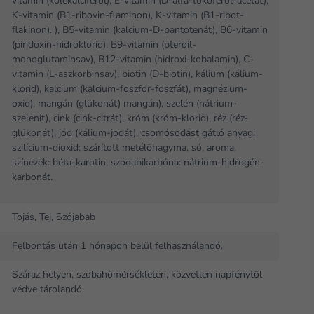
vitamin (kolekalciferol), E-vitamin (D-alfa-tokoferol-acetát),
K-vitamin (B1-ribovin-flaminon), K-vitamin (B1-ribot-
flakinon). ), B5-vitamin (kalcium-D-pantotenát), B6-vitamin
(piridoxin-hidroklorid), B9-vitamin (pteroil-
monoglutaminsav), B12-vitamin (hidroxi-kobalamin), C-
vitamin (L-aszkorbinsav), biotin (D-biotin), kálium (kálium-
klorid), kalcium (kalcium-foszfor-foszfát), magnézium-
oxid), mangán (glükonát) mangán), szelén (nátrium-
szelenit), cink (cink-citrát), króm (króm-klorid), réz (réz-
glükonát), jód (kálium-jodát), csomósodást gátló anyag:
szilícium-dioxid; szárított metélőhagyma, só, aroma,
színezék: béta-karotin, szódabikarbóna: nátrium-hidrogén-
karbonát.
Tojás, Tej, Szójabab
Felbontás után 1 hónapon belül felhasználandó.
Száraz helyen, szobahőmérsékleten, közvetlen napfénytől
védve tárolandó.