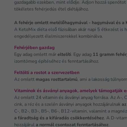
gazdagabb ezekben, mint elődje. Adjon hozzá spenótot v
tökéletes fehérjedús étel diétájához.
A fehérje omlett metélőhagymával - hagymával és a 
A KetoMix diéta első fázisában akár napi 5 étkezést is 
engedélyezett élelmiszerekkel kombinálva.
Fehérjében gazdag
Egy adag omlett már
eltelíti
. Egy adag
11 gramm fehér
izomtömeg építéséhez és fenntartásához.
Feltölti a rostot a szervezetben
Az omlett
magas rosttartalmú
, ami a lakosság túlnyo
Vitaminok és ásványi anyagok, amelyek támogatják 
Az omlett 24 vitamin és ásványi anyag forrása. Az A-, C
cink, a réz és a szelén ásványi anyagok hozzájárulnak
az
C-, B2-, B3-, B5-, B6-, B12-vitamin, valamint a magnéz
a fáradtság és a kifáradás csökkentéséhez
. A D-vita
hozzájárul
a normál csontozat fenntartásához
.