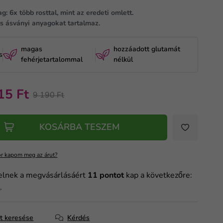
: 6x több rosttal, mint az eredeti omlett.
s ásványi anyagokat tartalmaz.
magas
hozzáadott glutamát
s
fehérjetartalommal
nélkül
15 Ft
9 190 Ft
KOSÁRBA TESZEM
r kapom meg az árut?
elnek a megvásárlásáért
11
pontot
kap a következőre:
m
.
at keresése
Kérdés