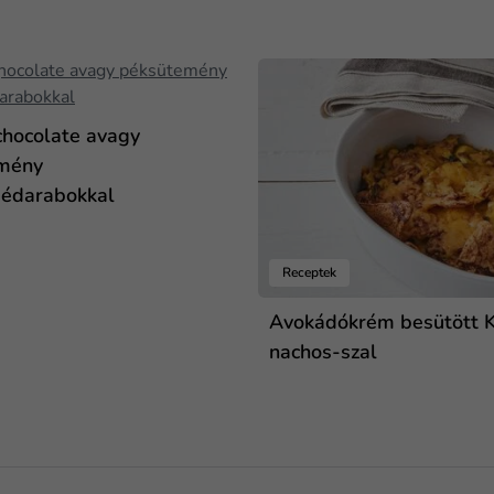
chocolate avagy
mény
dédarabokkal
Receptek
Avokádókrém besütött 
nachos-szal