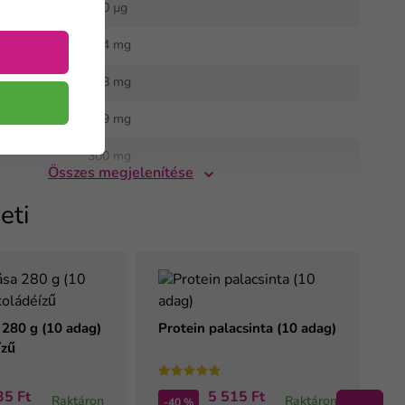
640 µg
944 mg
698 mg
359 mg
300 mg
Összes megjelenítése
eti
 280 g (10 adag)
Protein palacsinta (10 adag)
ízű
35 Ft
5 515 Ft
Raktáron
Raktáron
-40 %