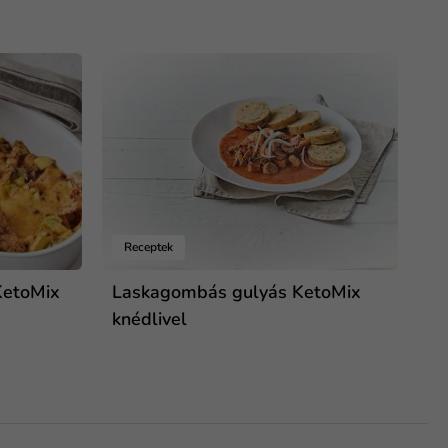
Receptek
KetoMix
Laskagombás gulyás KetoMix
knédlivel