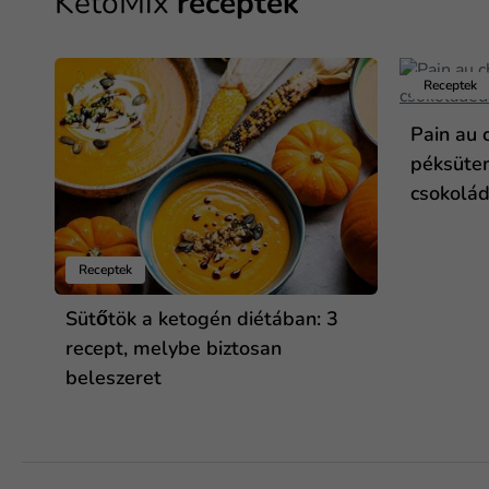
KetoMix
receptek
Receptek
Pain au 
péksüte
csokolá
Receptek
Sütőtök a ketogén diétában: 3
recept, melybe biztosan
beleszeret