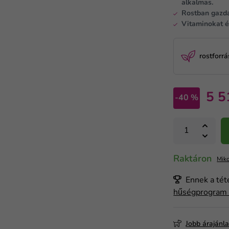
alkalmas.
Rostban gazdag
Vitaminokat é
rostforrá
5 5
-40 %
Raktáron
Miko
Ennek a tét
hűségprogra
Jobb árajánl