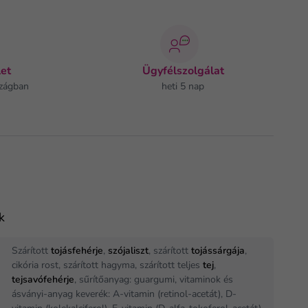
et
Ügyfélszolgálat
zágban
heti 5 nap
k
Szárított
tojásfehérje
,
szójaliszt
, szárított
tojássárgája
,
cikória rost, szárított hagyma, szárított teljes
tej
,
tejsavófehérje
, sűrítőanyag: guargumi, vitaminok és
ásványi-anyag keverék: A-vitamin (retinol-acetát), D-